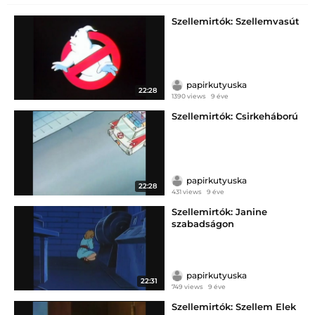
Szellemirtók: Szellemvasút
papirkutyuska
22:28
1390 views
9 éve
Szellemirtók: Csirkeháború
papirkutyuska
22:28
431 views
9 éve
Szellemirtók: Janine
szabadságon
papirkutyuska
22:31
749 views
9 éve
Szellemirtók: Szellem Elek