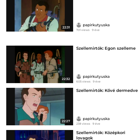
papirkutyuska
22:31
701 views
9 éve
Szellemirtók: Egon szelleme
papirkutyuska
22:32
605 views
9 éve
Szellemirtók: Kővé dermedve
papirkutyuska
22:27
238 views
9 éve
Szellemirtók: Középkori
lovagok