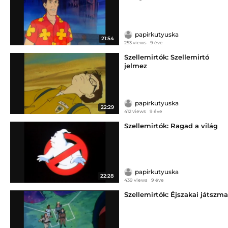
papirkutyuska
21:54
253 views
9 éve
Szellemirtók: Szellemirtó
jelmez
papirkutyuska
22:29
412 views
9 éve
Szellemirtók: Ragad a világ
papirkutyuska
22:28
439 views
9 éve
Szellemirtók: Éjszakai játszma