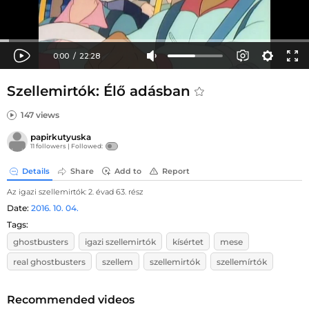
Szellemirtók: Élő adásban
147 views
papirkutyuska
11 followers |
Followed:
Details
Share
Add to
Report
Az igazi szellemirtók: 2. évad 63. rész
Date:
2016. 10. 04.
Tags:
ghostbusters
igazi szellemirtók
kísértet
mese
real ghostbusters
szellem
szellemirtók
szellemírtók
Recommended videos