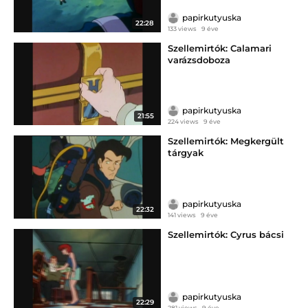
papirkutyuska
22:28
133 views
9 éve
Szellemirtók: Calamari
varázsdoboza
papirkutyuska
21:55
224 views
9 éve
Szellemirtók: Megkergült
tárgyak
papirkutyuska
22:32
141 views
9 éve
Szellemirtók: Cyrus bácsi
papirkutyuska
22:29
281 views
9 éve