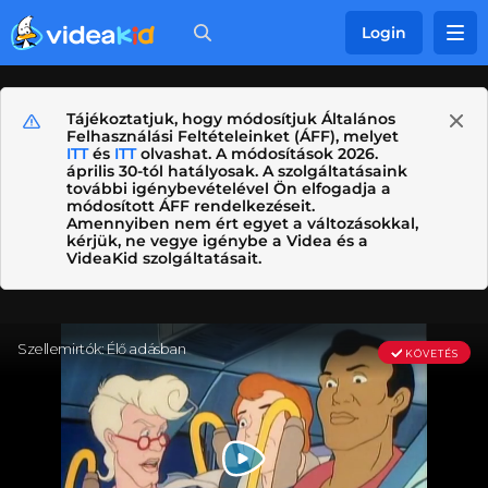
Login
Tájékoztatjuk, hogy módosítjuk Általános
Felhasználási Feltételeinket (ÁFF), melyet
ITT
és
ITT
olvashat. A módosítások 2026.
április 30-tól hatályosak. A szolgáltatásaink
további igénybevételével Ön elfogadja a
módosított ÁFF rendelkezéseit.
Amennyiben nem ért egyet a változásokkal,
kérjük, ne vegye igénybe a Videa és a
VideaKid szolgáltatásait.