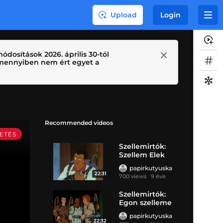
Upload
Login
ódosítások 2026. április 30-tól
 Amennyiben nem ért egyet a
Recommended videos
Szellemirtók:
Szellem Elek
papirkutyuska
22:31
700 views
9 éve
Szellemirtók:
Egon szelleme
papirkutyuska
22:32