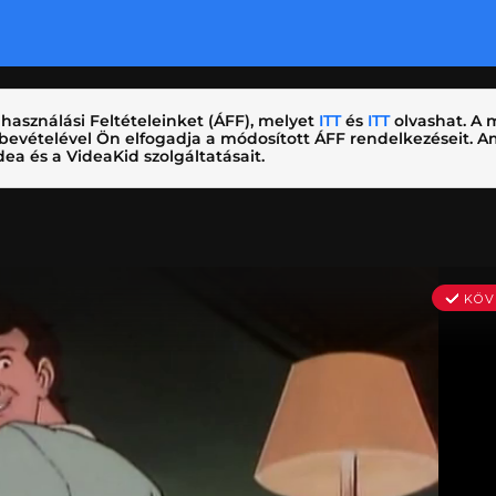
használási Feltételeinket (ÁFF), melyet
ITT
és
ITT
olvashat. A m
nybevételével Ön elfogadja a módosított ÁFF rendelkezéseit.
ea és a VideaKid szolgáltatásait.