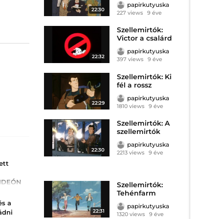
papirkutyuska
22:30
227 views
9 éve
Szellemirtók:
Victor a csalárd
szellem
papirkutyuska
22:32
397 views
9 éve
Szellemirtók: Ki
fél a rossz
szellemtől?
papirkutyuska
22:29
1810 views
9 éve
Szellemirtók: A
szellemirtók
Párizsban
papirkutyuska
22:30
2213 views
9 éve
ett
VIDEÓN
Szellemirtók:
, mit
Tehénfarm
és a
papirkutyuska
dt a
22:31
ádni
1320 views
9 éve