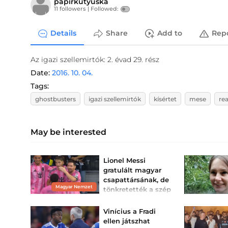
papirkutyuska
11 followers |
Followed:
Details
Share
Add to
Rep
Az igazi szellemirtók: 2. évad 29. rész
Date:
2016. 10. 04.
Tags:
ghostbusters
igazi szellemirtók
kísértet
mese
re
May be interested
Lionel Messi
gratulált magyar
csapattársának, de
Magyar Nemzet
tönkretették a szép
pillanatot
Pintér Dániel megszerezte
Vinícius a Fradi
az első gólját az Inter
ellen játszhat
Miamiban, Messi is vele
együtt ünnepelt, aztán