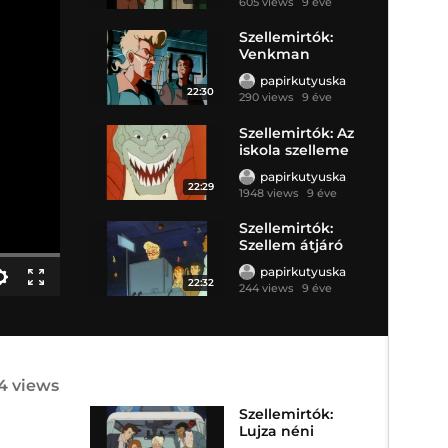
605 views
9 éve
Szellemirtók:
Venkman
szelleműzője
papirkutyuska
22:30
290 views
9 éve
Szellemirtók: Az
iskola szelleme
papirkutyuska
22:29
1948 views
9 éve
Szellemirtók:
Szellem átjáró
lyuk
papirkutyuska
22:32
244 views
9 éve
4 views
Szellemirtók:
Lujza néni
szelleme