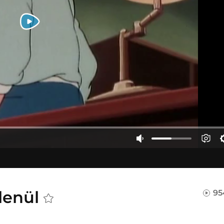
elenül
95