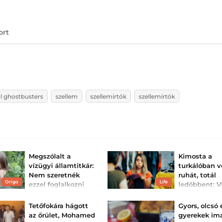
ort
al ghostbusters
szellem
szellemirtók
szellemírtók
Megszólalt a
Kimosta a
vízügyi államtitkár:
turkálóban v
Nem szeretnék
ruhát, totál
Origo
Life
ezzel foglalkozni
ledöbbent: 
mutatta meg
Kelemen Ágnest a Hír TV
kereste meg a
látott
Tetőfokára hágott
Gyors, olcsó 
szabadságáról szóló
értesülések miatt.
Szó szerint elaka
az őrület, Mohamed
gyerekek im
szava.