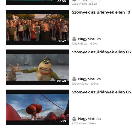
06:00
7588 views
15 éve
Szörnyek az űrlények ellen 10
NagyMatuka
07:42
10327 views
15 éve
Szörnyek az űrlények ellen 03
NagyMatuka
08:48
10946 views
15 éve
Szörnyek az űrlények ellen 05
NagyMatuka
07:19
8612 views
15 éve