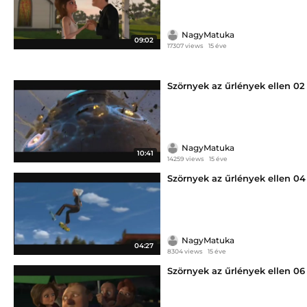
NagyMatuka
09:02
17307 views
15 éve
Szörnyek az űrlények ellen 02
NagyMatuka
10:41
14259 views
15 éve
Szörnyek az űrlények ellen 04
NagyMatuka
04:27
8304 views
15 éve
Szörnyek az űrlények ellen 06