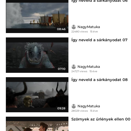
Így neveld a sárkányodat 06
NagyMatuka
08:46
22480 views
15 éve
Így neveld a sárkányodat 07
NagyMatuka
07:10
24727 views
15 éve
Így neveld a sárkányodat 08
NagyMatuka
09:28
28029 views
15 éve
Szörnyek az űrlények ellen 00