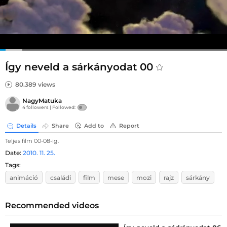
Így neveld a sárkányodat 00
80.389 views
NagyMatuka
4 followers |
Followed:
Details
Share
Add to
Report
Teljes film 00-08-ig.
Date:
2010. 11. 25.
Tags:
animáció
családi
film
mese
mozi
rajz
sárkány
Recommended videos