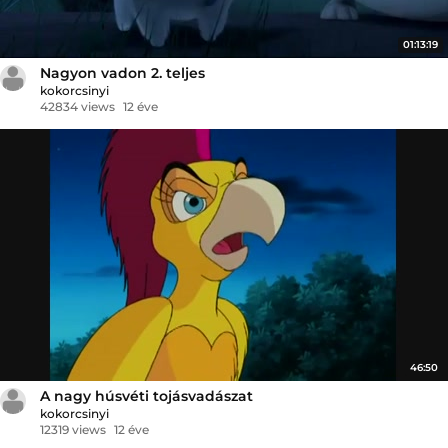
01:13:19
Nagyon vadon 2. teljes
kokorcsinyi
42834 views
12 éve
46:50
A nagy húsvéti tojásvadászat
kokorcsinyi
12319 views
12 éve