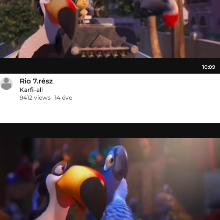
10:09
Rio 7.rész
Karfi-all
9412 views
14 éve