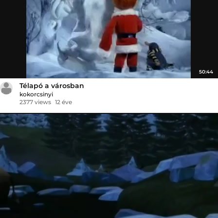
50:44
Télapó a városban
kokorcsinyi
2377 views
12 éve