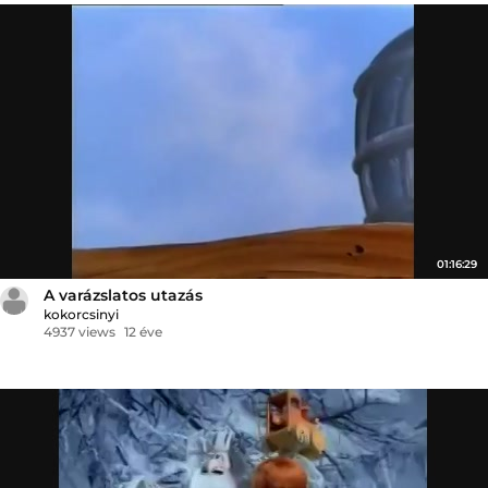
01:16:29
A varázslatos utazás
kokorcsinyi
4937 views
12 éve