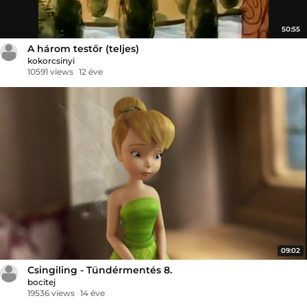
50:55
A három testőr (teljes)
kokorcsinyi
10591 views
12 éve
09:02
Csingiling - Tündérmentés 8.
bocitej
19536 views
14 éve