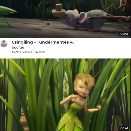
05:41
Csingiling - Tündérmentés 4.
bocitej
15287 views
14 éve
06:41