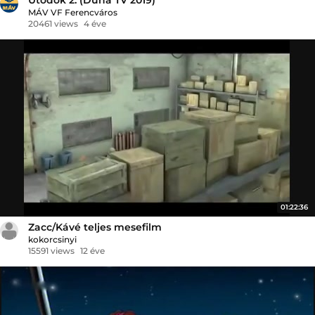
MÁV VF Ferencváros
20461 views
4 éve
01:22:36
Zacc/Kávé teljes mesefilm
kokorcsinyi
15591 views
12 éve