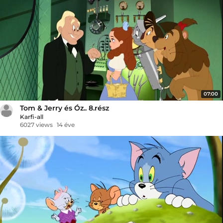
07:00
Tom & Jerry és Óz.. 8.rész
Karfi-all
6027 views
14 éve