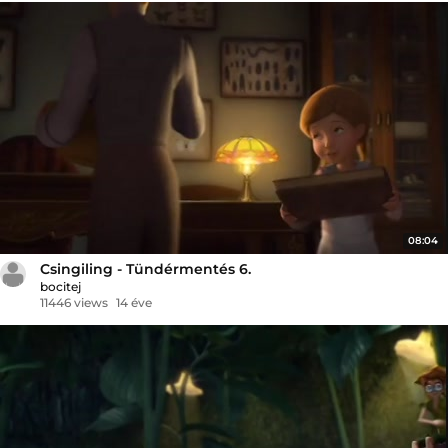
08:04
Csingiling - Tündérmentés 6.
bocitej
11446 views
14 éve