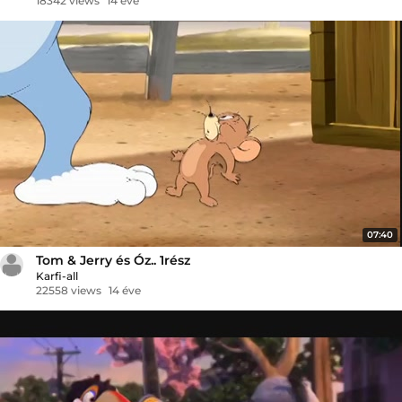
18342 views
14 éve
07:40
Tom & Jerry és Óz.. 1rész
Karfi-all
22558 views
14 éve