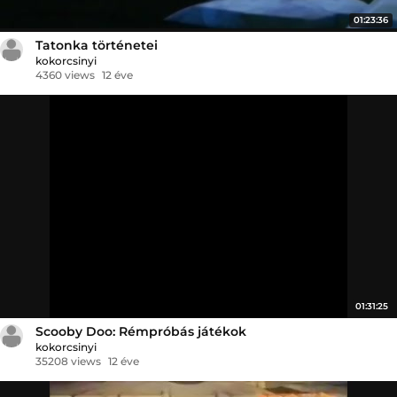
01:23:36
Tatonka történetei
kokorcsinyi
4360 views
12 éve
01:31:25
Scooby Doo: Rémpróbás játékok
kokorcsinyi
35208 views
12 éve