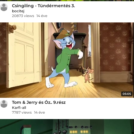
Csingiling - Tündérmentés 3.
bocitej
20873 views
14 éve
05:05
Tom & Jerry és Óz.. 9.rész
Karfi-all
7787 views
14 éve