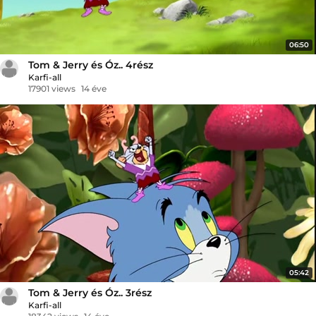
06:50
Tom & Jerry és Óz.. 4rész
Karfi-all
17901 views
14 éve
05:42
Tom & Jerry és Óz.. 3rész
Karfi-all