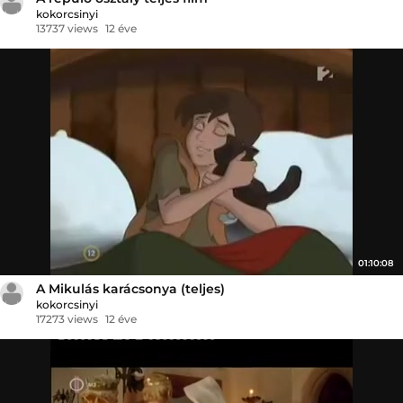
kokorcsinyi
13737 views
12 éve
01:10:08
A Mikulás karácsonya (teljes)
kokorcsinyi
17273 views
12 éve