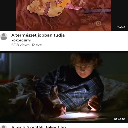
24:23
A természet jobban tudja
kokorcsinyi
6218 views
12 éve
01:49:10
A repülő osztály teljes film