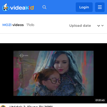
Login
MOZI
videos
71db
01:51:45
Utódok 2. (Duna TV 2019)