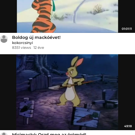
01:01:11
Boldog új mackóévet!
kokorcsinyi
8351 views
12 éve
49:18
Micimackó: Oszd meg az örömöd!