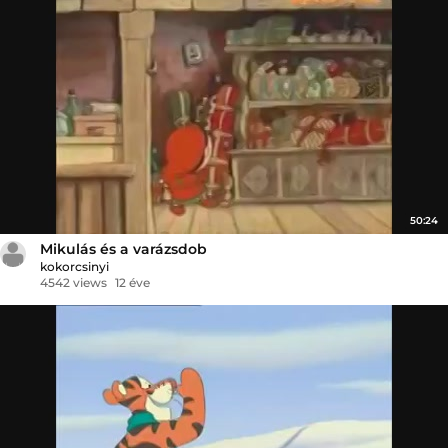
50:24
Mikulás és a varázsdob
kokorcsinyi
4542 views
12 éve