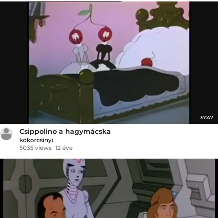
37:47
Csippolino a hagymácska
kokorcsinyi
5035 views
12 éve