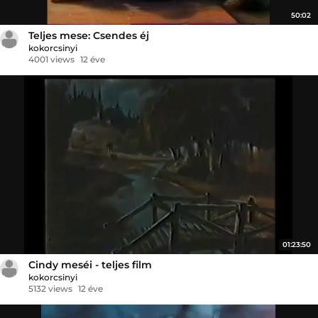
50:02
Teljes mese: Csendes éj
kokorcsinyi
4001 views
12 éve
01:23:50
Cindy meséi - teljes film
kokorcsinyi
5132 views
12 éve