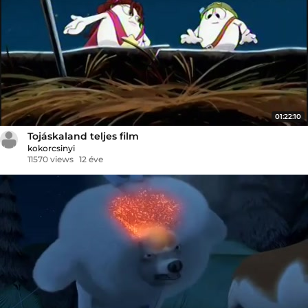
01:22:10
Tojáskaland teljes film
kokorcsinyi
11570 views
12 éve