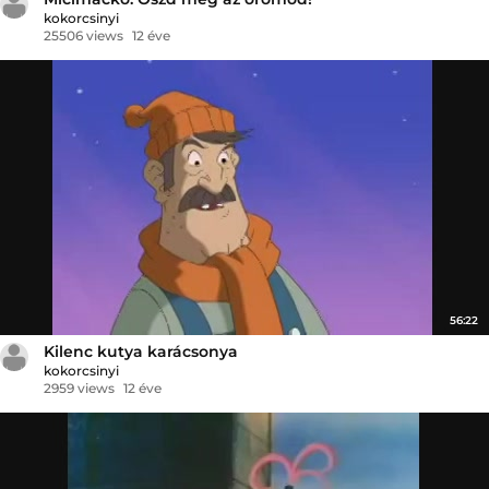
kokorcsinyi
25506 views
12 éve
56:22
Kilenc kutya karácsonya
kokorcsinyi
2959 views
12 éve