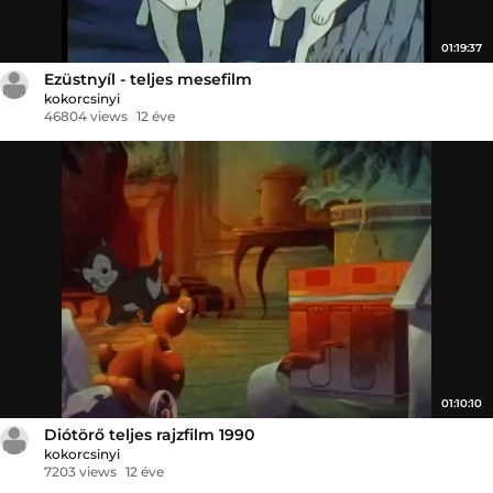
01:19:37
Ezüstnyíl - teljes mesefilm
kokorcsinyi
46804 views
12 éve
01:10:10
Diótörő teljes rajzfilm 1990
kokorcsinyi
7203 views
12 éve