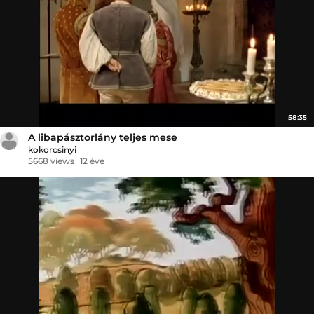
58:35
A libapásztorlány teljes mese
kokorcsinyi
5668 views
12 éve