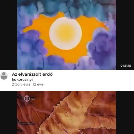
01:21:15
Az elvarázsolt erdő
kokorcsinyi
2156 views
12 éve