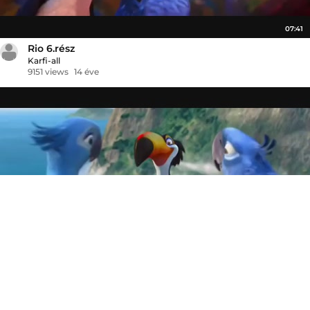
07:41
Rio 6.rész
Karfi-all
9151 views
14 éve
07:36
Rio 5.rész
Karfi-all
11752 views
14 éve