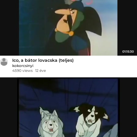
01:15:30
Ico, a bátor lovacska (teljes)
kokorcsinyi
4590 views
12 éve