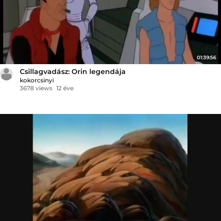
01:39:56
Csillagvadász: Orin legendája
kokorcsinyi
3678 views
12 éve