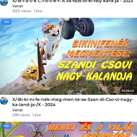
X/-B-l-a-c-k C-l-o-v-e-r: A va-rázs-ló-ki-rály kard-ja - 2023
Vanat
1253 views
1 éve
HD
01:26:43
X/-Bi-ki-ni-fe-nék-meg-men-té-se-Szan-di-Cso-vi-nagy-
ka-land-ja-/X - 2024
Vanat
299 views
1 éve
HD