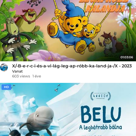
01:03:06
X/-B-e-r-c-i-és-a-vi-lág-leg-ap-róbb-ka-land-ja-/X - 2023
Vanat
603 views
1 éve
HD