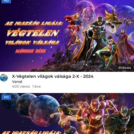
HD
01:34:44
X-Végtelen világok válsága 2-X - 2024
Vanat
403 views
1 éve
HD