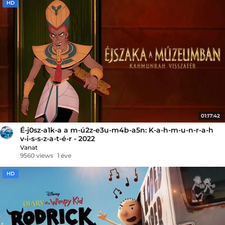
HD
01:17:42
É-j0sz-a1k-a a m-ú2z-e3u-m4b-a5n: K-a-h-m-u-n-r-a-h
v-i-s-s-z-a-t-é-r - 2022
Vanat
9560 views
1 éve
HD