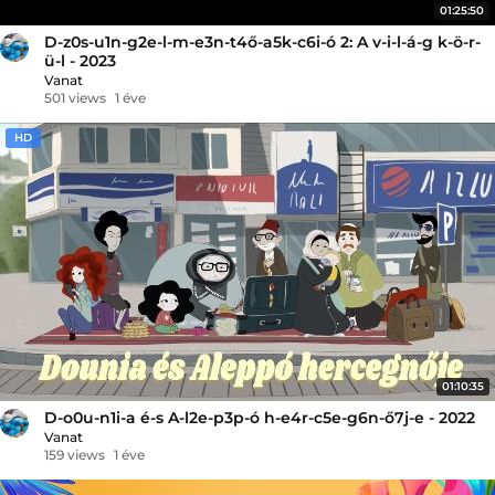
01:25:50
D-z0s-u1n-g2e-l-m-e3n-t4ő-a5k-c6i-ó 2: A v-i-l-á-g k-ö-r-
ü-l - 2023
Vanat
501 views
1 éve
HD
01:10:35
D-o0u-n1i-a é-s A-l2e-p3p-ó h-e4r-c5e-g6n-ő7j-e - 2022
Vanat
159 views
1 éve