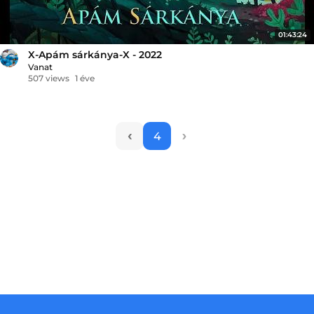
01:43:24
X-Apám sárkánya-X - 2022
Vanat
507 views
1 éve
‹
›
4