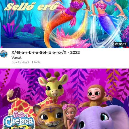
01:05:12
X/-B-a-r-b-i-e-Sel-lő e-rő-/X - 2022
Vanat
5521 views
1 éve