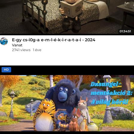
01:34:51
E-gy cs-i0g-a e-m-l-é-k-i-r-a-t-a-i - 2024
Vanat
2741 views
1 éve
HD