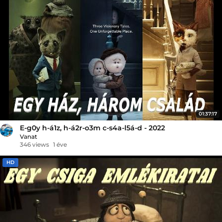
01:37:17
E-g0y h-á1z, h-á2r-o3m c-s4a-l5á-d - 2022
Vanat
346 views
1 éve
HD