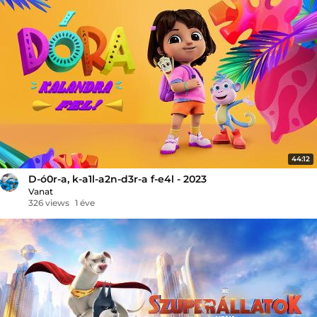
44:12
D-ó0r-a, k-a1l-a2n-d3r-a f-e4l - 2023
Vanat
326 views
1 éve