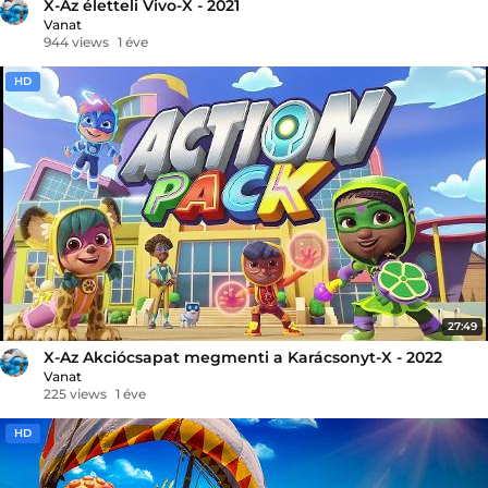
X-Az életteli Vivo-X - 2021
Vanat
944 views
1 éve
HD
27:49
X-Az Akciócsapat megmenti a Karácsonyt-X - 2022
Vanat
225 views
1 éve
HD