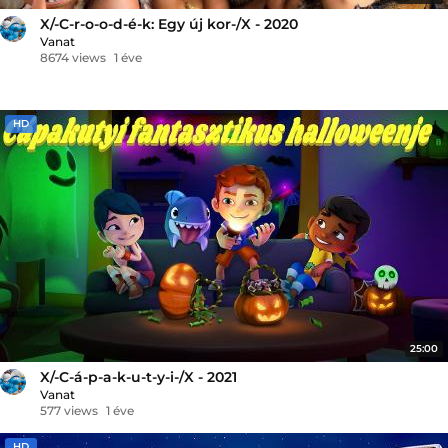
X/-C-r-o-o-d-é-k: Egy új kor-/X - 2020
Vanat
8674 views
1 éve
HD
25:00
X/-C-á-p-a-k-u-t-y-i-/X - 2021
Vanat
577 views
1 éve
HD