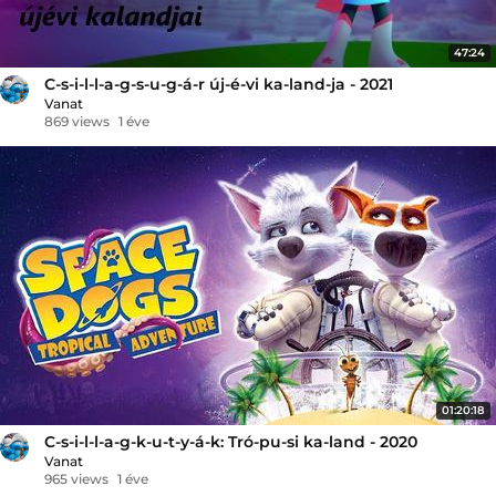
47:24
C-s-i-l-l-a-g-s-u-g-á-r új-é-vi ka-land-ja - 2021
Vanat
869 views
1 éve
01:20:18
C-s-i-l-l-a-g-k-u-t-y-á-k: Tró-pu-si ka-land - 2020
Vanat
965 views
1 éve