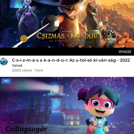
01:42:22
C-s-i-z-m-á-s a k-a-n-d-ú-r: Az u-tol-só kí-ván-ság - 2022
Vanat
2500 views
1 éve
HD