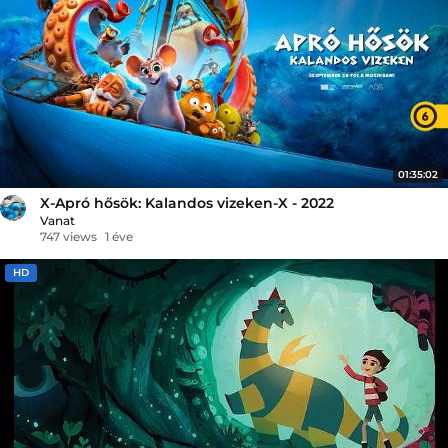
01:35:02
X-Apró hősök: Kalandos vizeken-X - 2022
Vanat
747 views
1 éve
HD