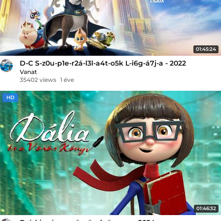
01:45:24
D-C S-z0u-p1e-r2á-l3l-a4t-o5k L-i6g-á7j-a - 2022
Vanat
35402 views
1 éve
HD
01:46:32