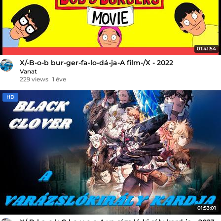
01:41:54
X/-B-o-b bur-ger-fa-lo-dá-ja-A film-/X - 2022
Vanat
229 views
1 éve
HD
01:53:01