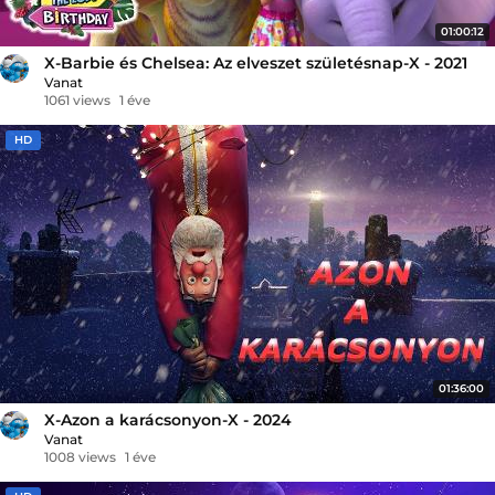
01:00:12
X-Barbie és Chelsea: Az elveszet születésnap-X - 2021
Vanat
1061 views
1 éve
HD
01:36:00
X-Azon a karácsonyon-X - 2024
Vanat
1008 views
1 éve