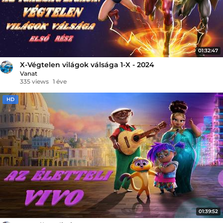
01:32:47
X-Végtelen világok válsága 1-X - 2024
Vanat
335 views
1 éve
HD
01:39:52