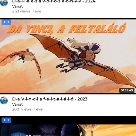
D-á-l-i-a é-s a v-ö-r-ö-s k-ö-n-y-v - 2024
Vanat
2121 views
1 éve
HD
01:39:45
D-a V-i-n-c-i a f-e-l-t-a-l-á-l-ó - 2023
Vanat
2001 views
1 éve
HD