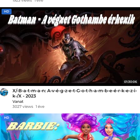
1923 views
1 éve
HD
01:30:06
X/-B-a-t-m-a-n: A-v-é-g-z-e-t-G-o-t-h-a-m-b-e-é-r-k-e-z-i-
k-/X - 2023
Vanat
3027 views
1 éve
HD