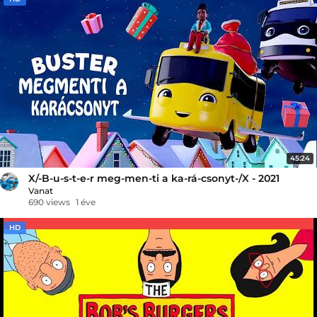
45:24
X/-B-u-s-t-e-r meg-men-ti a ka-rá-csonyt-/X - 2021
Vanat
690 views
1 éve
HD