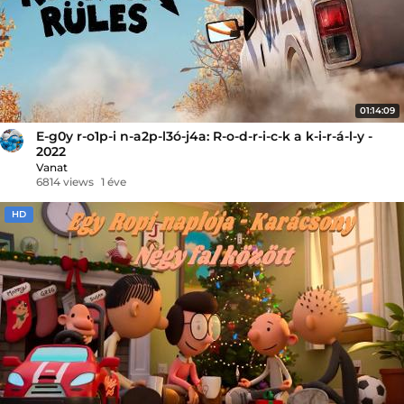
01:14:09
E-g0y r-o1p-i n-a2p-l3ó-j4a: R-o-d-r-i-c-k a k-i-r-á-l-y -
2022
Vanat
6814 views
1 éve
HD