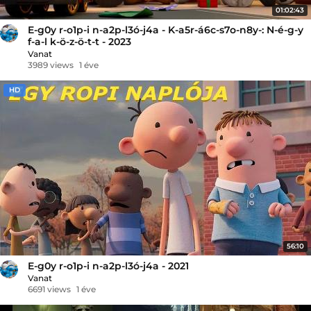
01:02:43
E-g0y r-o1p-i n-a2p-l3ó-j4a - K-a5r-á6c-s7o-n8y-: N-é-g-y
f-a-l k-ö-z-ö-t-t - 2023
Vanat
3989 views
1 éve
HD
56:10
E-g0y r-o1p-i n-a2p-l3ó-j4a - 2021
Vanat
6691 views
1 éve