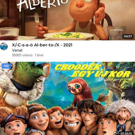
06:37
X/-C-s-a-ó Al-ber-to-/X - 2021
Vanat
18901 views
1 éve
HD
01:35:15