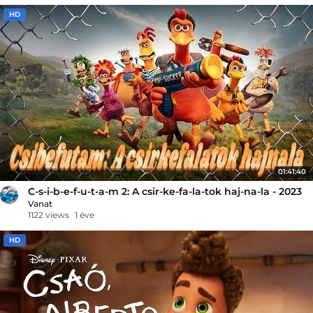
HD
01:41:40
C-s-i-b-e-f-u-t-a-m 2: A csir-ke-fa-la-tok haj-na-la - 2023
Vanat
1122 views
1 éve
HD