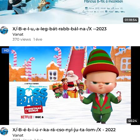
01:18:54
X/-B-e-l-u,-a-leg-bát-rabb-bál-na-/X --2023
Vanat
370 views
1 éve
HD
46:24
X/-B-é-b-i-ú-r-ka-rá-cso-nyi-ju-ta-lom-/X - 2022
Vanat