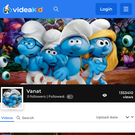
Login
Vanat
1353410
0 followers |
Followed:
views
Videos
Search