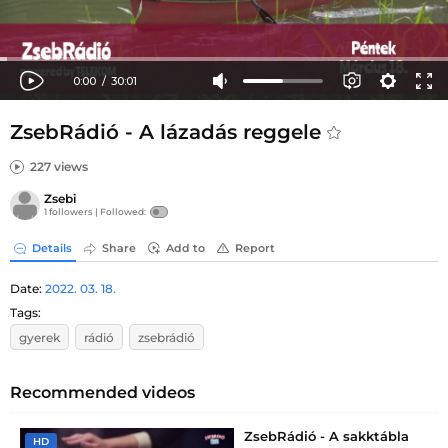
ZsebRádió - A lázadás reggele
227 views
Zsebi
1 followers |
Followed:
Details
Share
Add to
Report
Date:
2022. 03. 18.
Tags:
gyerek
rádió
zsebrádió
Recommended videos
ZsebRádió - A sakktábla
HD