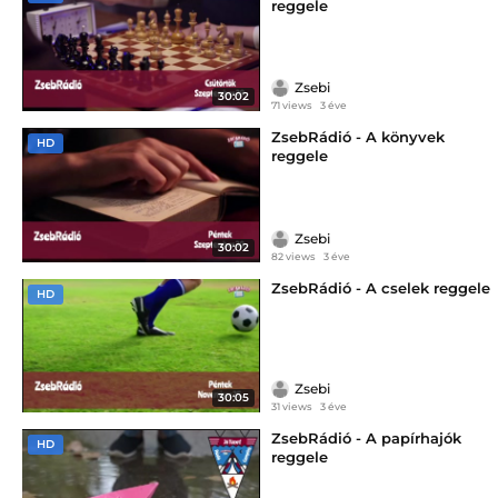
reggele
Zsebi
30:02
71 views
3 éve
ZsebRádió - A könyvek
HD
reggele
Zsebi
30:02
82 views
3 éve
ZsebRádió - A cselek reggele
HD
Zsebi
30:05
31 views
3 éve
ZsebRádió - A papírhajók
HD
reggele