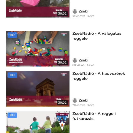
Zsebi
30:02
183 views
3 éve
ZsebRádió - A válogatás
HD
reggele
Zsebi
30:02
80 views
4 éve
ZsebRádió - A hadvezérek
HD
reggele
Zsebi
30:02
214 views
3 éve
ZsebRádió - A reggeli
HD
futkározás