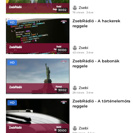
Zsebi
30:02
76 views
3 éve
ZsebRádió - A hackerek
HD
reggele
Zsebi
30:00
43 views
3 éve
ZsebRádió - A babonák
HD
reggele
Zsebi
30:02
28 views
3 éve
ZsebRádió - A történelemóra
HD
reggele
Zsebi
30:00
109 views
3 éve