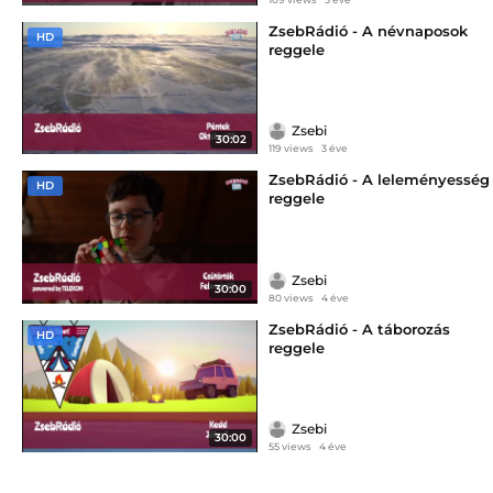
ZsebRádió - A névnaposok
HD
reggele
Zsebi
30:02
119 views
3 éve
ZsebRádió - A leleményesség
HD
reggele
Zsebi
30:00
80 views
4 éve
ZsebRádió - A táborozás
HD
reggele
Zsebi
30:00
55 views
4 éve