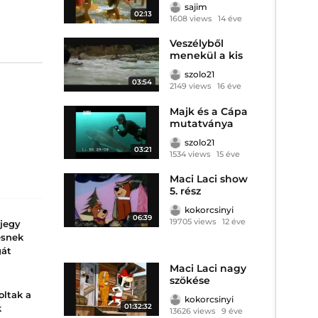
sajim
02:13
1608 views
14 éve
Veszélyből
menekül a kis
maci
szolo21
03:54
2149 views
16 éve
Majk és a Cápa
mutatványa
szolo21
03:21
1534 views
15 éve
Maci Laci show
5. rész
kokorcsinyi
06:39
19705 views
12 éve
gjegy
esnek
gát
Maci Laci nagy
an
szökése
k mintha
oltak a
kokorcsinyi
szejönne.
01:32:32
k
13626 views
9 éve