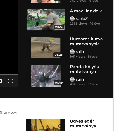
763 views
16 éve
A maci fagyizik
szolo21
2389 views
16 éve
01:06
Humoros kutya
mutatványok
sajim
05:25
961 views
14 éve
Panda kölyök
mutatványa
sajim
01:49
938 views
14 éve
6 views
Ügyes egér
mutatványa