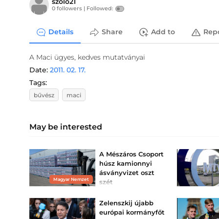
szolo21
0 followers |
Followed:
Details
Share
Add to
Rep
A Maci ügyes, kedves mutatványai
Date:
2011. 02. 17.
Tags:
bűvész
maci
May be interested
A Mészáros Csoport
húsz kamionnyi
ásványvizet oszt
Magyar Nemzet
szét
Az Aqua Lorenzo Kft. 302
400 palack ásványvizet
Zelenszkij újabb
oszt szét több
magyarországi térségben.
európai kormányfőt