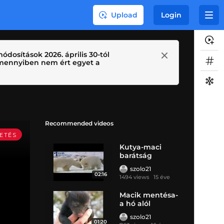
Upload
Login
ódosítások 2026. április 30-tól
 Amennyiben nem ért egyet a
Recommended videos
Kutya-maci
barátság
szolo21
02:16
1494 views
15 éve
Macik mentésa-
a hó alól
szolo21
01:20