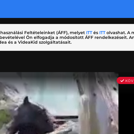
használási Feltételeinket (ÁFF), melyet
ITT
és
ITT
olvashat. A m
nybevételével Ön elfogadja a módosított ÁFF rendelkezéseit.
ea és a VideaKid szolgáltatásait.