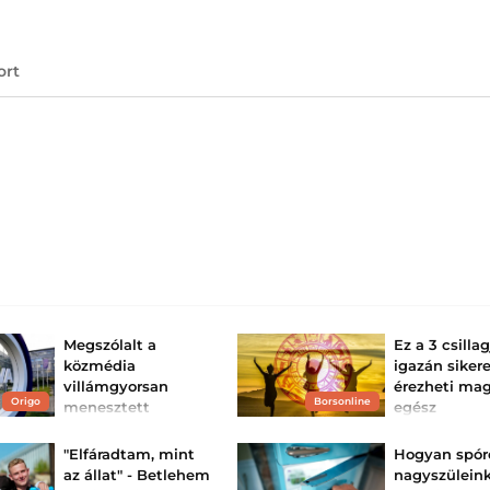
ort
Megszólalt a
Ez a 3 csilla
közmédia
igazán siker
villámgyorsan
érezheti ma
Origo
Borsonline
menesztett
egész
főszerkesztője
augusztusb
Magyar Péter kommentje
Lesznek, akikne
"Elfáradtam, mint
Hogyan spór
után hívták.
végre minden ös
az állat" - Betlehem
nagyszülein