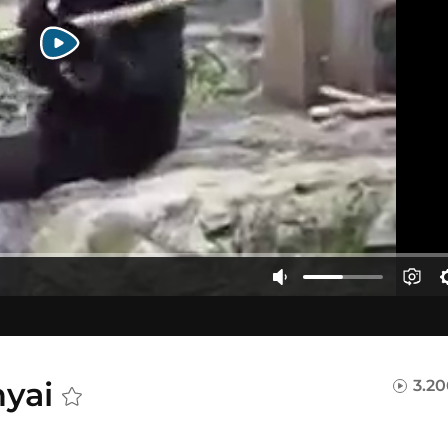
nyai
3.20