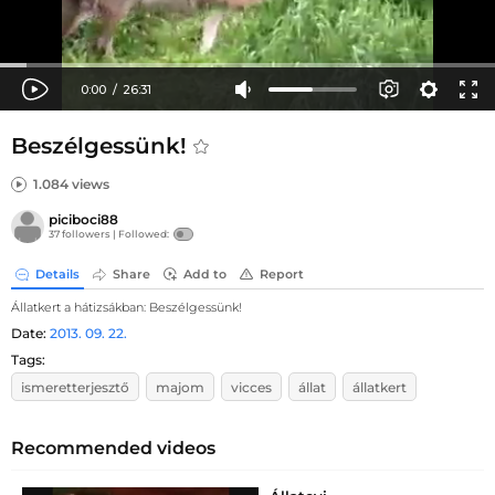
Beszélgessünk!
1.084 views
piciboci88
37 followers |
Followed:
Details
Share
Add to
Report
Állatkert a hátizsákban: Beszélgessünk!
Date:
2013. 09. 22.
Tags:
ismeretterjesztő
majom
vicces
állat
állatkert
Recommended videos