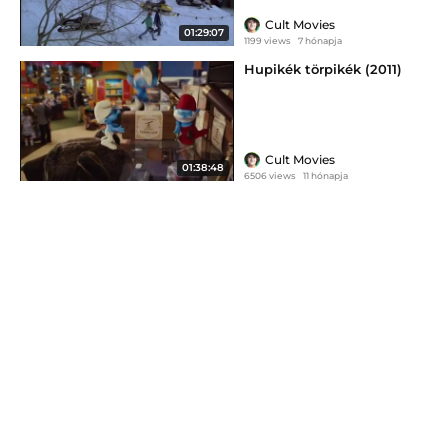
Cult Movies
01:29:07
1199 views
7 hónapja
Hupikék törpikék (2011)
Cult Movies
01:38:48
6506 views
11 hónapja