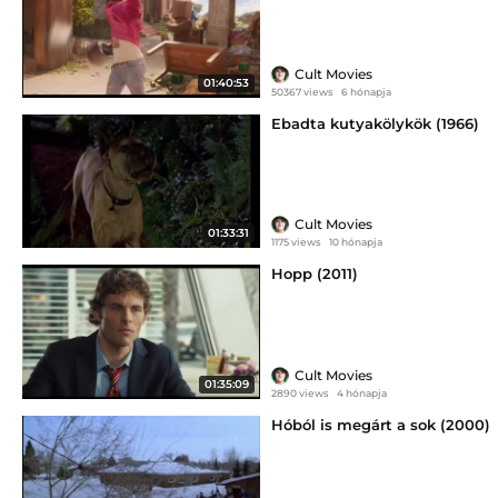
Cult Movies
01:40:53
50367 views
6 hónapja
Ebadta kutyakölykök (1966)
Cult Movies
01:33:31
1175 views
10 hónapja
Hopp (2011)
Cult Movies
01:35:09
2890 views
4 hónapja
Hóból is megárt a sok (2000)