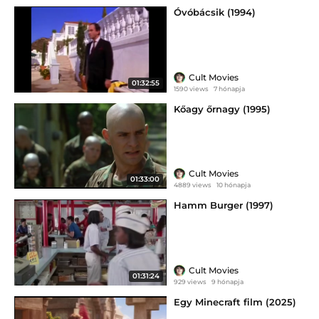
Óvóbácsik (1994)
Cult Movies
01:32:55
1590 views
7 hónapja
Kőagy őrnagy (1995)
Cult Movies
01:33:00
4889 views
10 hónapja
Hamm Burger (1997)
Cult Movies
01:31:24
929 views
9 hónapja
Egy Minecraft film (2025)