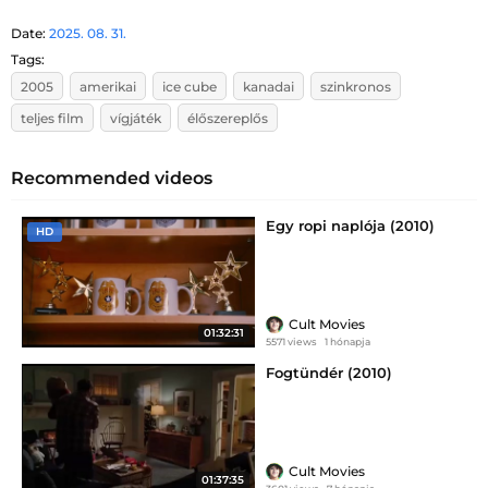
Date:
2025. 08. 31.
Tags:
2005
amerikai
ice cube
kanadai
szinkronos
teljes film
vígjáték
élőszereplős
Recommended videos
Egy ropi naplója (2010)
HD
Cult Movies
01:32:31
5571 views
1 hónapja
Fogtündér (2010)
Cult Movies
01:37:35