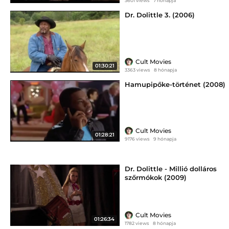
3601 views
7 hónapja
Dr. Dolittle 3. (2006)
Cult Movies
01:30:21
3363 views
8 hónapja
Hamupipőke-történet (2008)
Cult Movies
01:28:21
9176 views
9 hónapja
Dr. Dolittle - Millió dolláros
szőrmókok (2009)
Cult Movies
01:26:34
1782 views
8 hónapja