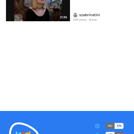
szabrinatini
21:36
3411 views
12 éve
HU
EN