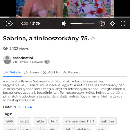
Sabrina, a tiniboszorkány 75.
3.123 views
szabrinatini
0 followers |
Followed:
Details
Share
Add to
Report
A sorozat a 16 éves Sabrina életéről szól, aki különc és szeszélyes
nagynénjeivel, Hildával és Zeldával él együtt. A két 2000 éves boszorkány néni
varázserővel ajándékozza meg a lányt születésnapjára, s ennek megfelelően a
boszorkányvizsgára is készülnie kell. Természetesen mókás helyzetek, vidám
pillanatok is adódnak a tanulás ideje alatt, melyet figyelemmel kísérhetünk a
sorozat epizódjaiban.
Date:
2013. 10. 24.
Tags:
1996
boszi
hilda
kult
melissa joan hart
sabrina
salem
sorozat
szabrina
tini
vígjáték
zelda