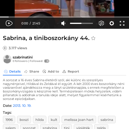
Sabrina, a tiniboszorkány 44.
3.117 views
szabrinatini
0 followers |
Followed:
Details
Share
Add to
Report
A sorozat a 16 éves Sabrina életéről szól, aki különc és szeszélyes
nagynénjeivel, Hildával és Zeldával él együtt. A két 2000 éves boszorkány néni
varázserővel ajándékozza meg a lányt születésnapjára, s ennek megfelelően a
boszorkányvizsgára is készülnie kell. Természetesen mókás helyzetek, vidám
pillanatok is adódnak a tanulás ideje alatt, melyet figyelemmel kísérhetünk a
sorozat epizódjaiban.
Date:
2013. 10. 19.
Tags:
1996
boszi
hilda
kult
melissa joan hart
sabrina
salem
sorozat
szabrina
tini
vígjáték
zelda