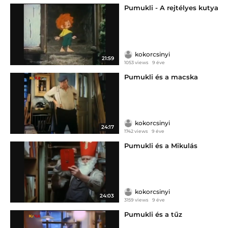
Pumukli - A rejtélyes kutya
kokorcsinyi
21:59
1053 views
9 éve
Pumukli és a macska
kokorcsinyi
24:17
1742 views
9 éve
Pumukli és a Mikulás
kokorcsinyi
24:03
3159 views
9 éve
Pumukli és a tűz