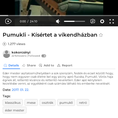
Pumukli - Kísértet a víkendházban
1.277 views
kokorcsinyi
22 followers |
Followed:
Details
Share
Add to
Report
Eder mester asztalosműhelyében a sok szerszám, festék és ecset között hogy,
hogy nem egyszer csak életre kel egy piciny apró fiucska, Pumukli. Vörös haja
égnek áll, rettentő kíváncsi és rettentő neveletlen. Eder apó kénytelen
kezelésbe venni, az egyébként csak számára látható kis emberke nevelését.
Date:
2017. 01. 22.
Tags:
klasszikus
mese
osztrák
pumukli
retró
éder mester