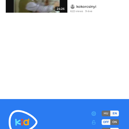
kokorcsinyi
24:26
622 views
9 éve
HU
EN
OFF
ON