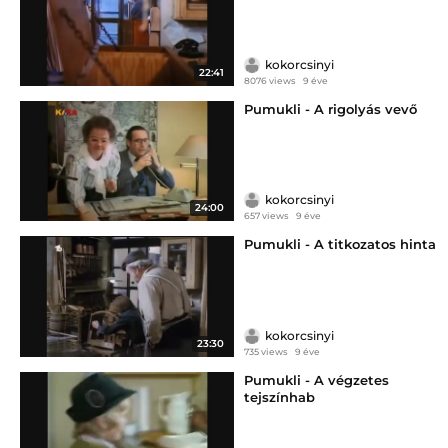
kokorcsinyi
22:41
8076 views
9 éve
Pumukli - A rigolyás vevő
kokorcsinyi
24:00
657 views
9 éve
Pumukli - A titkozatos hinta
kokorcsinyi
23:30
735 views
9 éve
Pumukli - A végzetes
tejszínhab