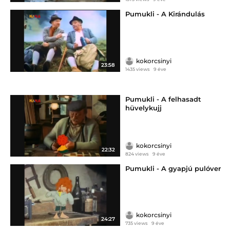
Pumukli - A Kirándulás
kokorcsinyi
23:58
1435 views
9 éve
Pumukli - A felhasadt
hüvelykujj
kokorcsinyi
22:32
824 views
9 éve
Pumukli - A gyapjú pulóver
kokorcsinyi
24:27
735 views
9 éve