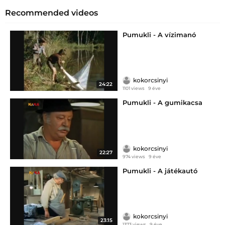
Recommended videos
Pumukli - A vízimanó
kokorcsinyi
24:22
1101 views
9 éve
Pumukli - A gumikacsa
kokorcsinyi
22:27
974 views
9 éve
Pumukli - A játékautó
kokorcsinyi
23:15
1373 views
9 éve