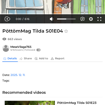
PöttömMag Tilda S01E04
663 views
MeseVilaga765
12 followers |
Followed:
Details
Share
Add to
Report
Date:
2025. 12. 11.
Tags:
Recommended videos
PöttömMag Tilda S01E23