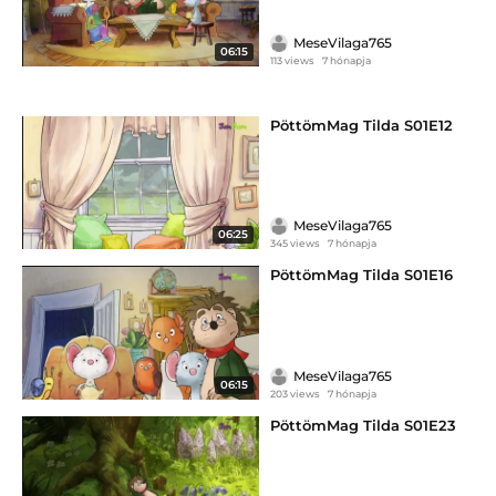
MeseVilaga765
06:15
113 views
7 hónapja
PöttömMag Tilda S01E12
MeseVilaga765
06:25
345 views
7 hónapja
PöttömMag Tilda S01E16
MeseVilaga765
06:15
203 views
7 hónapja
PöttömMag Tilda S01E23