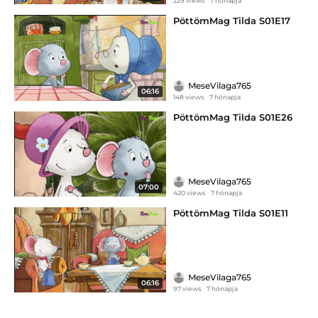
229 views
7 hónapja
PöttömMag Tilda S01E17
MeseVilaga765
06:16
148 views
7 hónapja
PöttömMag Tilda S01E26
MeseVilaga765
07:00
420 views
7 hónapja
PöttömMag Tilda S01E11
MeseVilaga765
06:16
97 views
7 hónapja