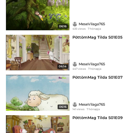
MeseVilaga765
06:16
435 views
7 hónapja
PöttömMag Tilda S01E05
MeseVilaga765
06:14
447 views
7 hónapja
PöttömMag Tilda S01E07
MeseVilaga765
06:16
141 views
7 hónapja
PöttömMag Tilda S01E09