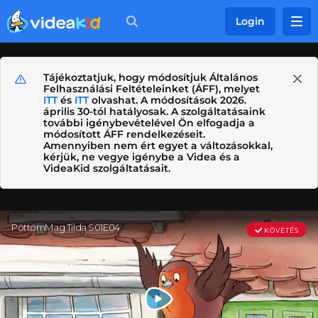
Login
Tájékoztatjuk, hogy módosítjuk Általános
Felhasználási Feltételeinket (ÁFF), melyet
ITT
és
ITT
olvashat. A módosítások 2026.
április 30-tól hatályosak. A szolgáltatásaink
további igénybevételével Ön elfogadja a
módosított ÁFF rendelkezéseit.
Amennyiben nem ért egyet a változásokkal,
kérjük, ne vegye igénybe a Videa és a
VideaKid szolgáltatásait.