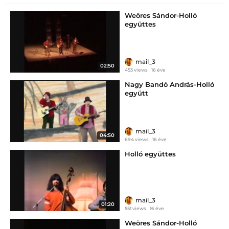
Weöres Sándor-Holló
együttes
mail_3
02:50
453 views
16 éve
Nagy Bandó András-Holló
együtt
mail_3
04:50
694 views
16 éve
Holló együttes
mail_3
01:20
551 views
16 éve
Weöres Sándor-Holló