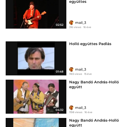
együttes
mail_3
02:52
316 views
16 éve
Holló együttes Padlás
mail_3
01:48
1165 views
15 éve
Nagy Bandó András-Holló
együtt
mail_3
04:32
1198 views
16 éve
Nagy Bandó András-Holló
együtt