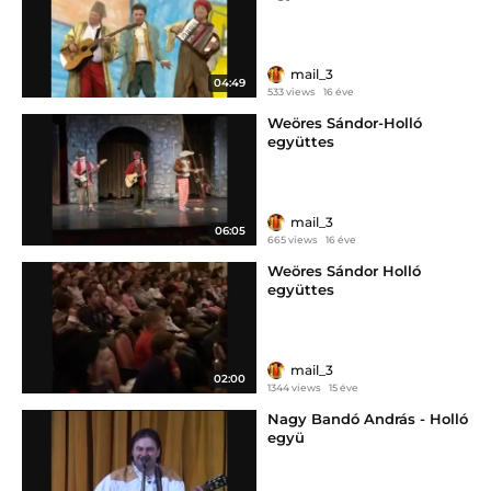
mail_3
04:49
533 views
16 éve
Weöres Sándor-Holló
együttes
mail_3
06:05
665 views
16 éve
Weöres Sándor Holló
együttes
mail_3
02:00
1344 views
15 éve
Nagy Bandó András - Holló
együ