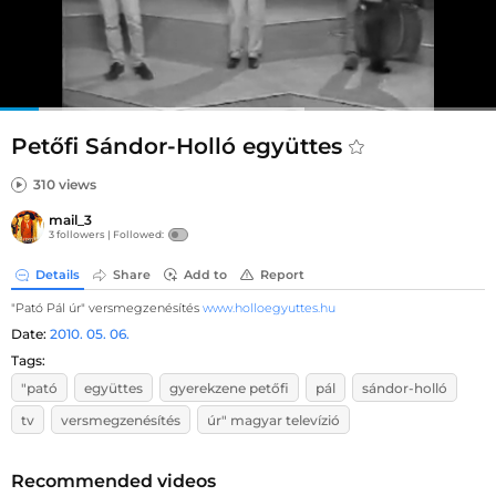
Petőfi Sándor-Holló együttes
310 views
mail_3
3 followers |
Followed:
Details
Share
Add to
Report
"Pató Pál úr" versmegzenésítés
www.holloegyuttes.hu
Date:
2010. 05. 06.
Tags:
"pató
együttes
gyerekzene petőfi
pál
sándor-holló
tv
versmegzenésítés
úr" magyar televízió
Recommended videos