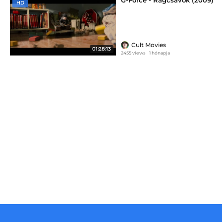
HD
Cult Movies
01:28:13
2455 views
1 hónapja