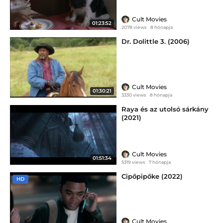
Cult Movies
01:23:52
2078 views
8 hónapja
Dr. Dolittle 3. (2006)
Cult Movies
01:30:21
3330 views
8 hónapja
Raya és az utolsó sárkány
(2021)
Cult Movies
01:51:34
5319 views
7 hónapja
Cipőpipőke (2022)
HD
Cult Movies