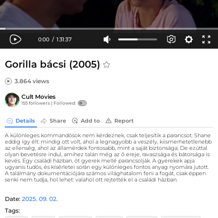
Gorilla bácsi (2005)
3.864 views
Cult Movies
155 followers |
Followed:
Details
Share
Add to
Report
A különleges kommandósok nem kérdeznek, csak teljesítik a parancsot. Shane
eddig így élt: mindig ott volt, ahol a legnagyobb a veszély, kiismerhetetlenebb
az ellenség, ahol az államérdek fontosabb, mint a saját biztonsága. De ezúttal
olyan bevetésre indul, amihez talán még az ő ereje, ravaszsága és bátorsága is
kevés. Egy családi házban, öt gyerek mellé parancsolják. A gyerekek apja
ugyanis tudós, és kísérletei során egy különleges fontos anyag nyomára jutott.
A találmány dokumentációjára számos világhatalom feni a fogát, csak éppen
senki nem tudja, hol lehet: valahol ott rejtették el a családi házban.
Date:
2025. 09. 02.
Tags: