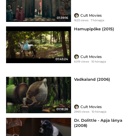
Cult Movies
01:39:16
1623 views
7 hónapja
Hamupipőke (2015)
Cult Movies
01:45:24
6019 views
10 hónapja
Vadkaland (2006)
Cult Movies
01:18:26
2965 views
10 hónapja
Dr. Dolittle - Apja lánya
(2008)