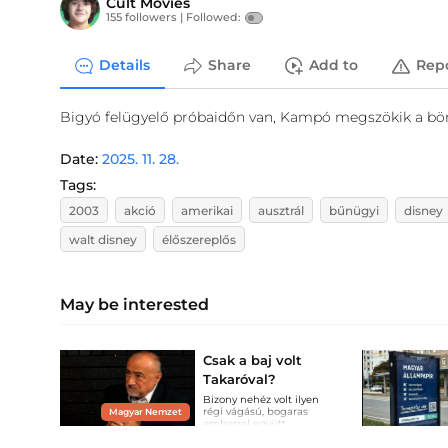
Cult Movies
155 followers |
Followed:
Details
Share
Add to
Rep
Bigyó felügyelő próbaidőn van, Kampó megszökik a bör
Date:
2025. 11. 28.
Tags:
2003
akció
amerikai
ausztrál
bűnügyi
disney
walt disney
élőszereplős
May be interested
Csak a baj volt
Takaróval?
Bizony nehéz volt ilyen
régi vágású, bogaras
Magyar Nemzet
emberrel együtt
dolgozni…