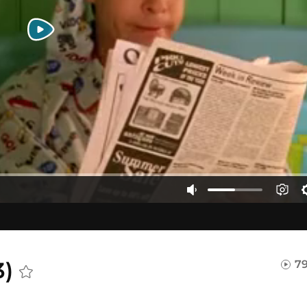
3)
79