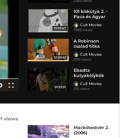
2383 views
1 hónapja
101 kiskutya 2. -
Paca és Agyar
(2003)
Cult Movies
01:10:47
7855 views
11 hónapja
A Robinson
család titka
(2007)
Cult Movies
01:30:41
3134 views
8 hónapja
Ebadta
kutyakölykök
(1966)
Cult Movies
01:33:31
1151 views
10 hónapja
1 views
Mackótestvér 2.
(2006)