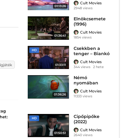
Cult Movies
01:13:26
2948 views
9 hónapja
Elnökcsemete
(1996)
Cult Movies
01:36:41
1854 views
8 hónapja
Csekkben a
HD
tenger – Biankó
bankó (1994)
Cult Movies
ígjáték
01:33:11
344 views
2 hete
Némó
nyomában
(2003)
Cult Movies
01:36:26
11333 views
8 hónapja
zag
Cipőpipőke
het:
HD
(2022)
Cult Movies
01:50:51
az
2640 views