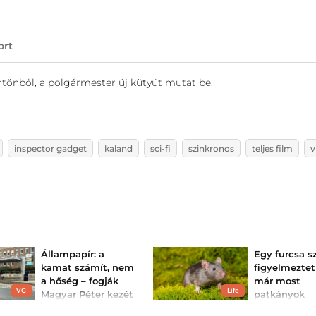
ort
tönből, a polgármester új kütyüt mutat be.
inspector gadget
kaland
sci-fi
szinkronos
teljes film
v
Állampapír: a
Egy furcsa s
kamat számít, nem
figyelmeztet
a hőség – fogják
már most
VG
Life
Magyar Péter kezét
patkányok
az euró felé vezető
lapulhatnak 