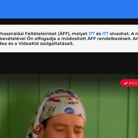
használási Feltételeinket (ÁFF), melyet
ITT
és
ITT
olvashat. A m
nybevételével Ön elfogadja a módosított ÁFF rendelkezéseit.
ea és a VideaKid szolgáltatásait.