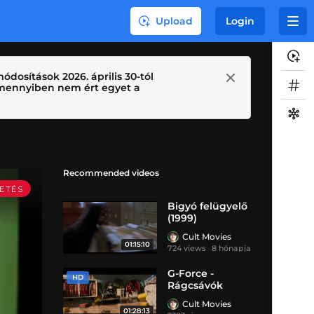
Upload
Login
ódosítások 2026. április 30-tól
 Amennyiben nem ért egyet a
Recommended videos
Bigyó felügyelő
(1999)
Cult Movies
01:15:10
724 views
8 hónapja
G-Force -
HD
Rágcsávók
(2009)
Cult Movies
01:28:13