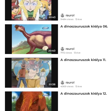
raurol
20:43
9484 views
13 éve
A dinoszauruszok királya 06.
raurol
20:40
7172 views
13 éve
A dinoszauruszok királya 11.
raurol
20:38
4069 views
13 éve
A dinoszauruszok királya 12.