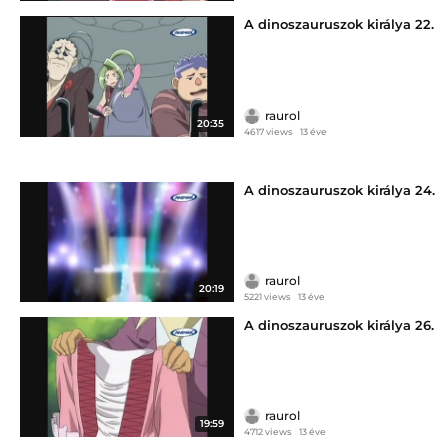
A dinoszauruszok királya 22.
raurol
20:35
4617 views
13 éve
A dinoszauruszok királya 24.
raurol
20:19
5221 views
13 éve
A dinoszauruszok királya 26.
raurol
19:59
4712 views
13 éve