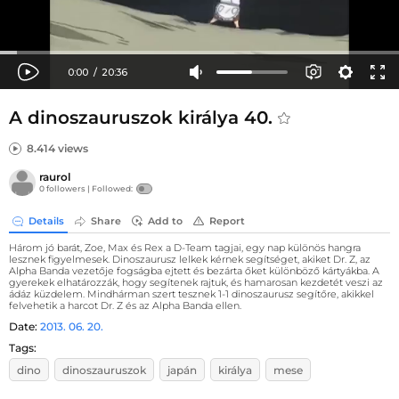
A dinoszauruszok királya 40.
8.414 views
raurol
0 followers |
Followed:
Details
Share
Add to
Report
Három jó barát, Zoe, Max és Rex a D-Team tagjai, egy nap különös hangra
lesznek figyelmesek. Dinoszaurusz lelkek kérnek segítséget, akiket Dr. Z, az
Alpha Banda vezetője fogságba ejtett és bezárta őket különböző kártyákba. A
gyerekek elhatározzák, hogy segítenek rajtuk, és hamarosan kezdetét veszi az
ádáz küzdelem. Mindhárman szert tesznek 1-1 dinoszaurusz segítőre, akikkel
felvehetik a harcot Dr. Z és az Alpha Banda ellen.
Date:
2013. 06. 20.
Tags:
dino
dinoszauruszok
japán
királya
mese