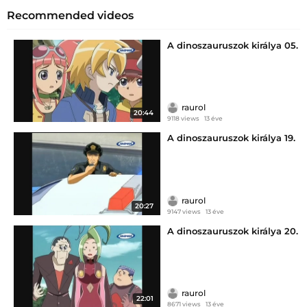
Recommended videos
A dinoszauruszok királya 05.
raurol
20:44
9118 views
13 éve
A dinoszauruszok királya 19.
raurol
20:27
9147 views
13 éve
A dinoszauruszok királya 20.
raurol
22:01
8671 views
13 éve