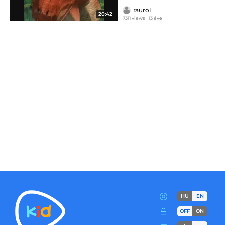
raurol
20:42
7311 views
13 éve
HU
EN
OFF
ON