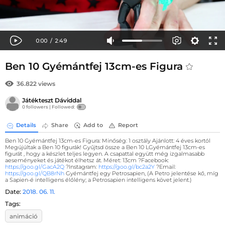
Ben 10 Gyémántfej 13cm-es Figura
36.822 views
Játékteszt Dáviddal
0 followers |
Followed:
Details
Share
Add to
Report
Ben 10 Gyémántfej 13cm-es Figura: Minőség: 1 osztály Ajánlott: 4 éves kortól
Megújúltak a Ben 10 figurák! Gyűjtsd össze a Ben 10 LGyémántfej 13cm-es
figurát , hogy a készlet teljes legyen. A csapattal együtt még izgalmasabb
aeseményeket és játékot élhetsz át. Méret: 13cm ?Facebook:
https://goo.gl/GacA2Q
?Instagram:
https://goo.gl/bc2a2Y
?Email:
https://goo.gl/QB8rNh
Gyémántfej egy Petrosapien, (A Petro jelentése kő, míg
a Sapien-é intelligens élőlény; a Petrosapien intelligens követ jelent.)
Date:
2018. 06. 11.
Tags:
animáció