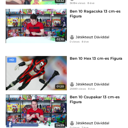
02:32
36184 views
8 éve
Ben 10 Ragacska 13 cm-es
Figura
Játékteszt Dáviddal
02:10
0 views
8 éve
Ben 10 Hex 13 cm-es Figura
HD
Játékteszt Dáviddal
01:20
25989 views
8 éve
Ben 10 Csupakar 13 cm-es
Figura
Játékteszt Dáviddal
04:59
0 views
7 éve