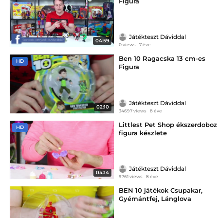
Figura
Játékteszt Dáviddal
04:59
0 views
7 éve
Ben 10 Ragacska 13 cm-es
HD
Figura
Játékteszt Dáviddal
02:10
34697 views
8 éve
Littlest Pet Shop ékszerdoboz
HD
figura készlete
Játékteszt Dáviddal
04:14
9761 views
8 éve
BEN 10 játékok Csupakar,
Gyémántfej, Lánglova