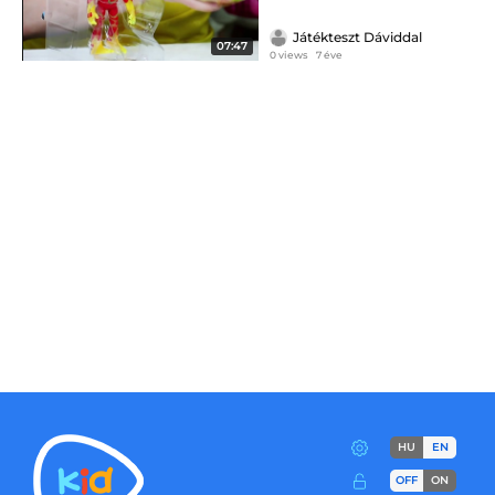
Játékteszt Dáviddal
07:47
0 views
7 éve
HU
EN
OFF
ON