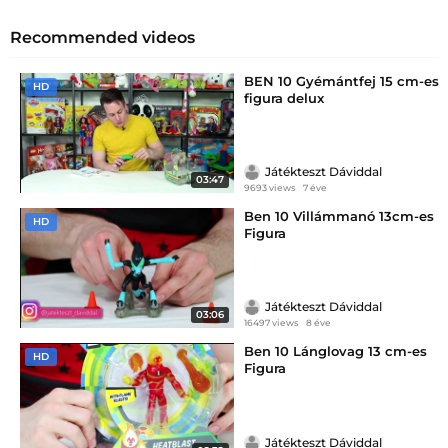
Recommended videos
BEN 10 Gyémántfej 15 cm-es
HD
figura delux
Játékteszt Dáviddal
03:47
9693 views
7 éve
Ben 10 Villámmanó 13cm-es
HD
Figura
Játékteszt Dáviddal
03:06
16497 views
8 éve
Ben 10 Lánglovag 13 cm-es
HD
Figura
Játékteszt Dáviddal