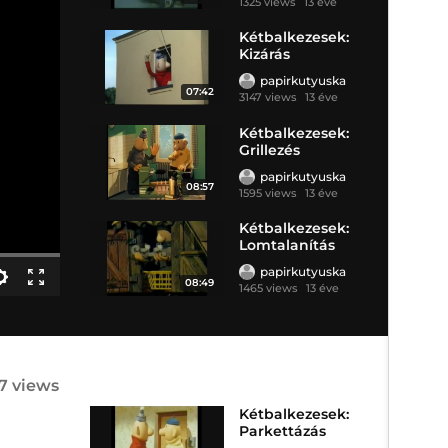
1325 views
13 éve
Kétbalkezesek:
Kizárás
papirkutyuska
07:42
3147 views
13 éve
Kétbalkezesek:
Grillezés
papirkutyuska
08:57
1595 views
13 éve
Kétbalkezesek:
Lomtalanítás
papirkutyuska
08:49
1465 views
13 éve
47 views
Kétbalkezesek:
Parkettázás