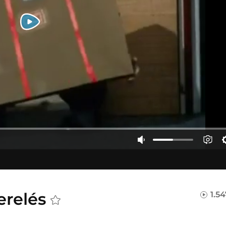
erelés
1.5