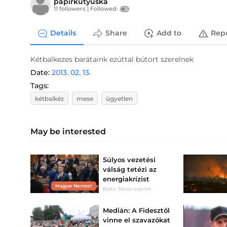
papirkutyuska
11 followers |
Followed:
Details
Share
Add to
Rep
Kétbalkezes barátaink ezúttal bútort szerelnek
Date:
2013. 02. 13.
Tags:
kétbalkéz
mese
ügyetlen
May be interested
Súlyos vezetési
válság tetézi az
energiakrízist
Magyar Nemzet
Bóka János szerint
Magyar Péter már napok
óta össze-vissza beszél.
Medián: A Fidesztől
vinne el szavazókat