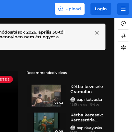
Upload
Login
ódosítások 2026. április 30-tól
 Amennyiben nem ért egyet a
Recommended videos
Kétbalkezesek:
Gramofon
papirkutyuska
08:02
1355 views
13 éve
Kétbalkezesek:
Karosszéria...
papirkutyuska
07:05