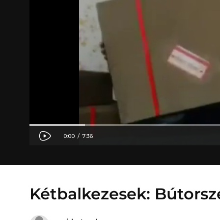
Kétbalkezesek: Bútorsz