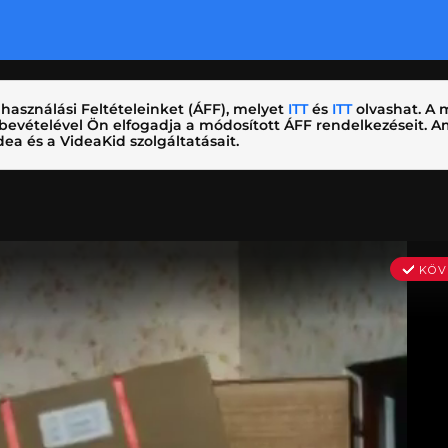
használási Feltételeinket (ÁFF), melyet
ITT
és
ITT
olvashat. A m
nybevételével Ön elfogadja a módosított ÁFF rendelkezéseit.
ea és a VideaKid szolgáltatásait.