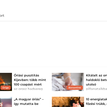
ort
Óriási pusztítás
Kitálalt az or
Kijevben: több mint
haldokló be
100 csapást mért
utolsó
Origo
Borsonline
az orosz hadsereg
pillanataikb
az éjjel, sokan
gyakran ugy
meghaltak – ...
élik át
„A magyar óriás” –
10 energiata
Az orosz hadsereg
Egy visszatérő je
így mutatta be
főzési trükk,
tömeges csapást mért
figyelt meg a ha