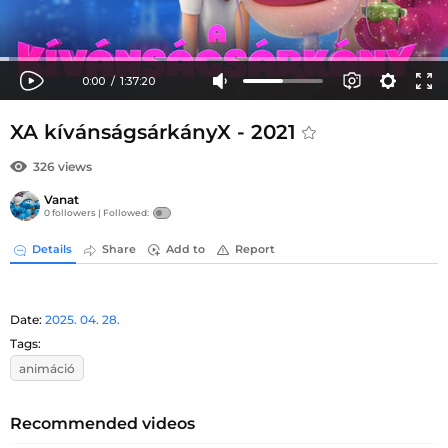
XA kívánságsárkányX - 2021
326 views
Vanat
0 followers |
Followed:
Details
Share
Add to
Report
Date:
2025. 04. 28.
Tags:
animáció
Recommended videos