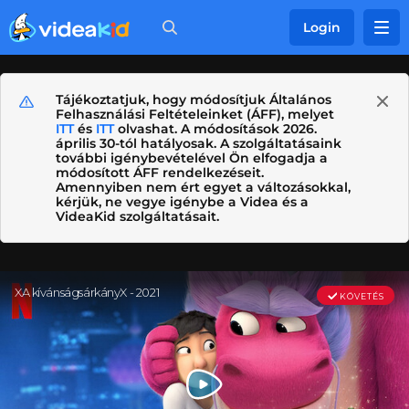
Login
Tájékoztatjuk, hogy módosítjuk Általános
Felhasználási Feltételeinket (ÁFF), melyet
ITT
és
ITT
olvashat. A módosítások 2026.
április 30-tól hatályosak. A szolgáltatásaink
további igénybevételével Ön elfogadja a
módosított ÁFF rendelkezéseit.
Amennyiben nem ért egyet a változásokkal,
kérjük, ne vegye igénybe a Videa és a
VideaKid szolgáltatásait.