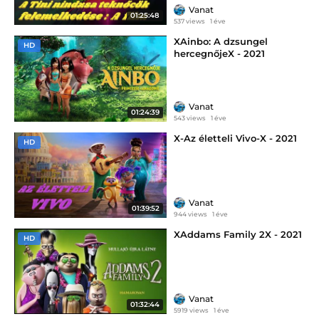
Vanat
01:25:48
537 views
1 éve
XAinbo: A dzsungel
HD
hercegnőjeX - 2021
Vanat
01:24:39
543 views
1 éve
X-Az életteli Vivo-X - 2021
HD
Vanat
01:39:52
944 views
1 éve
XAddams Family 2X - 2021
HD
Vanat
01:32:44
5919 views
1 éve