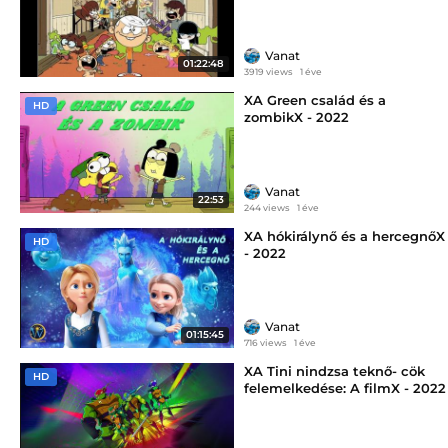
Vanat
01:22:48
3919 views
1 éve
XA Green család és a
HD
zombikX - 2022
Vanat
22:53
244 views
1 éve
XA hókirálynő és a hercegnőX
HD
- 2022
Vanat
01:15:45
716 views
1 éve
XA Tini nindzsa teknő- cök
HD
felemelkedése: A filmX - 2022