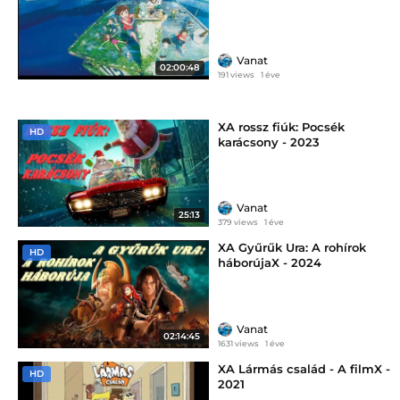
Vanat
02:00:48
191 views
1 éve
XA rossz fiúk: Pocsék
HD
karácsony - 2023
Vanat
25:13
379 views
1 éve
XA Gyűrűk Ura: A rohírok
HD
háborújaX - 2024
Vanat
02:14:45
1631 views
1 éve
XA Lármás család - A filmX -
HD
2021