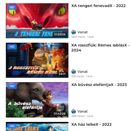
XA tengeri fenevadX - 2022
HD
Vanat
01:59:26
1265 views
1 éve
XA rosszfiúk: Rémes rablásX -
HD
2024
Vanat
24:11
532 views
1 éve
XA bűvész elefántjaX - 2023
HD
Vanat
01:43:26
288 views
1 éve
XA ház lelkeX - 2022
HD