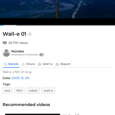
Wall-e 01
29.737 views
Nünüke
0 followers |
Followed:
Details
Share
Add to
Report
Wall-e, a film 01-12-ig
Date:
2009. 12. 29.
Tags:
eva
film
robot
wall-e
Recommended videos