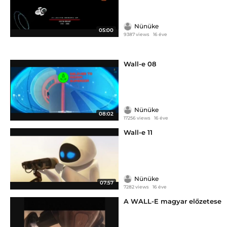
Nünüke
05:00
9387 views
16 éve
Wall-e 08
Nünüke
08:02
17256 views
16 éve
Wall-e 11
Nünüke
07:57
7282 views
16 éve
A WALL-E magyar előzetese