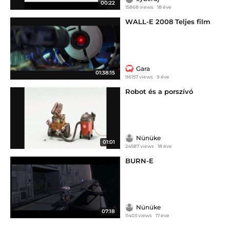
00:22
15868 views
18 éve
WALL-E 2008 Teljes film
Gara
01:38:15
96157 views
9 éve
Robot és a porszívó
Nünüke
01:01
24587 views
18 éve
BURN-E
Nünüke
07:18
11403 views
17 éve