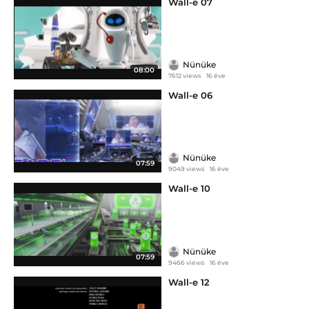
Wall-e 07
Nünüke
08:00
7612 views
16 éve
Wall-e 06
Nünüke
07:59
9049 views
16 éve
Wall-e 10
Nünüke
07:59
9466 views
16 éve
Wall-e 12