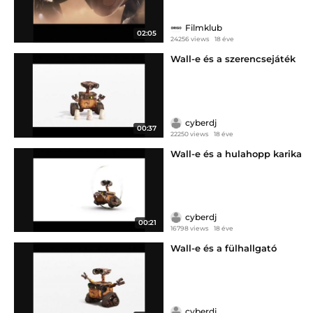
Filmklub
02:05
24256 views
18 éve
Wall-e és a szerencsejáték
cyberdj
00:37
22250 views
18 éve
Wall-e és a hulahopp karika
cyberdj
00:21
16798 views
18 éve
Wall-e és a fülhallgató
cyberdj