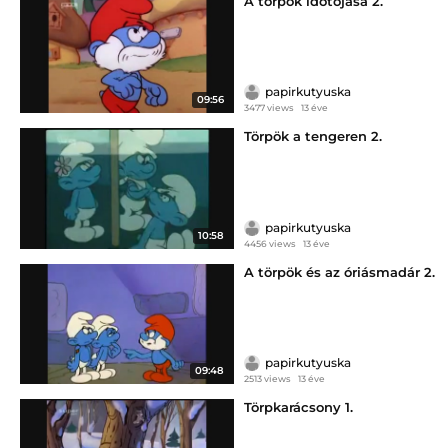
A törpök időtojása 2.
papirkutyuska
09:56
3477 views
13 éve
Törpök a tengeren 2.
papirkutyuska
10:58
4456 views
13 éve
A törpök és az óriásmadár 2.
papirkutyuska
09:48
2513 views
13 éve
Törpkarácsony 1.