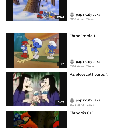
papirkutyuska
10:22
3807 views
13 éve
Törpolimpia 1.
papirkutyuska
11:17
5396 views
13 éve
Az elveszett város 1.
papirkutyuska
10:07
3663 views
13 éve
Törperős úr 1.