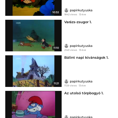
papirkutyuska
10:32
1842 views
13 éve
Varázs-zsugor 1.
papirkutyuska
11:10
2149 views
13 éve
Bálint napi kívánságok 1.
papirkutyuska
11:21
1729 views
13 éve
Az utolsó törpbogyó 1.
papirkutyuska