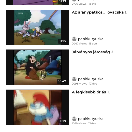
11:23
2776 views
13 éve
Az aranypatkós... lovacska 1.
papirkutyuska
11:25
2047 views
13 éve
Járványos jérceség 2.
papirkutyuska
10:47
2098 views
13 éve
A legkisebb óriás 1.
papirkutyuska
11:19
1059 views
13 éve