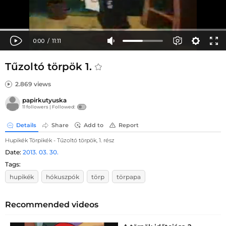
Tűzoltó törpök 1.
2.869 views
papirkutyuska
11 followers |
Followed:
Details
Share
Add to
Report
Hupikék Törpikék - Tűzoltó törpök, 1. rész
Date:
2013. 03. 30.
Tags:
hupikék
hókuszpók
törp
törpapa
Recommended videos