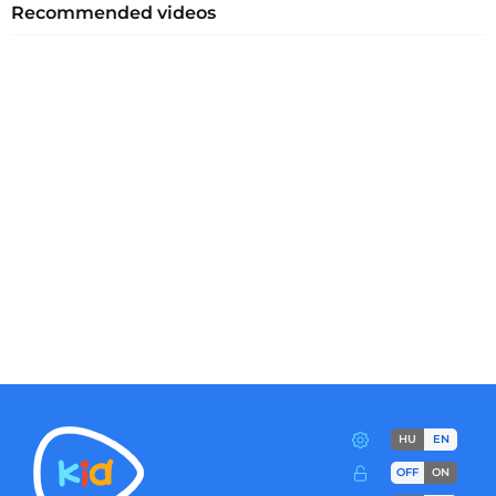
Recommended videos
HU
EN
OFF
ON