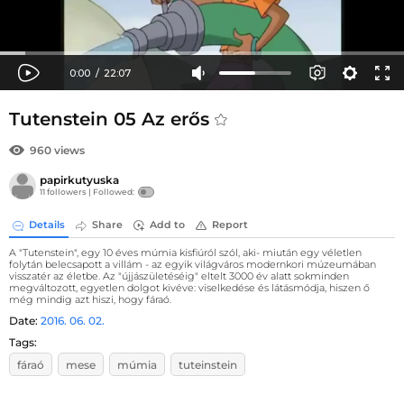
Tutenstein 05 Az erős
960 views
papirkutyuska
11 followers |
Followed:
Details
Share
Add to
Report
A "Tutenstein", egy 10 éves múmia kisfiúról szól, aki- miután egy véletlen
folytán belecsapott a villám - az egyik világváros modernkori múzeumában
visszatér az életbe. Az "újjászületéséig" eltelt 3000 év alatt sokminden
megváltozott, egyetlen dolgot kivéve: viselkedése és látásmódja, hiszen ő
még mindig azt hiszi, hogy fáraó.
Date:
2016. 06. 02.
Tags:
fáraó
mese
múmia
tuteinstein