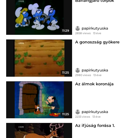
Barlangjáró törpök
papirkutyuska
11:29
2858 views
13 éve
A gonoszság gyökere
papirkutyuska
11:25
2980 views
13 éve
Az álmok koronája
papirkutyuska
11:25
2233 views
13 éve
Az ifjúság forrása 1.