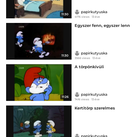
papirkutyuska
11:30
4176 views
13 éve
Egyszer fenn, egyszer lenn
papirkutyuska
11:30
3566 views
13 éve
A törpönkívüli
papirkutyuska
11:26
7416 views
13 éve
Kertitörp szerelmes
papirkutyuska