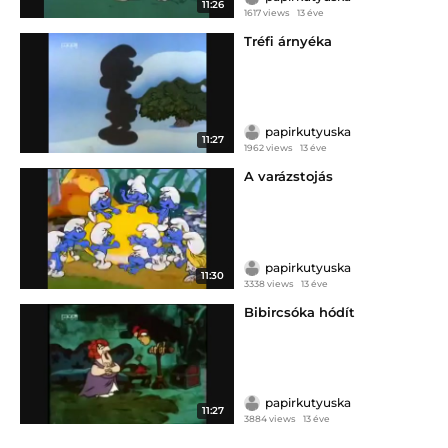
11:26
1617 views
13 éve
Tréfi árnyéka
papirkutyuska
11:27
1962 views
13 éve
A varázstojás
papirkutyuska
11:30
3338 views
13 éve
Bibircsóka hódít
papirkutyuska
11:27
3884 views
13 éve