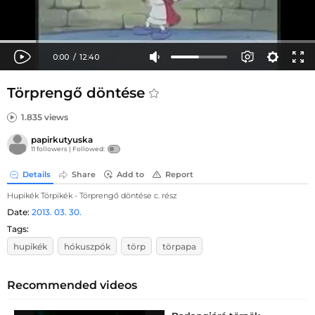
Törprengő döntése
1.835 views
papirkutyuska
11 followers |
Followed:
Details
Share
Add to
Report
Hupikék Törpikék - Törprengő döntése c. rész
Date:
2013. 03. 30.
Tags:
hupikék
hókuszpók
törp
törpapa
Recommended videos