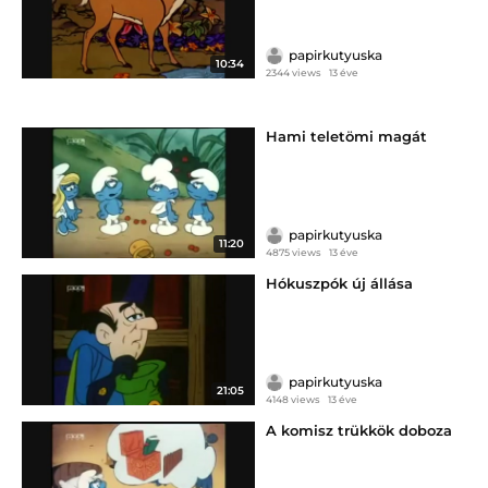
papirkutyuska
10:34
2344 views
13 éve
Hami teletömi magát
papirkutyuska
11:20
4875 views
13 éve
Hókuszpók új állása
papirkutyuska
21:05
4148 views
13 éve
A komisz trükkök doboza