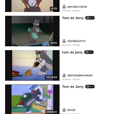
penzes.xenia
41:15
0 views
16 éve
Tom és Jerry
darkblumm
18:54
0 views
16 éve
tom és jerry
demkademekati
08:28:23
0 views
16 éve
Tom és Jerry
birizli
09:50:41
0 views
16 éve