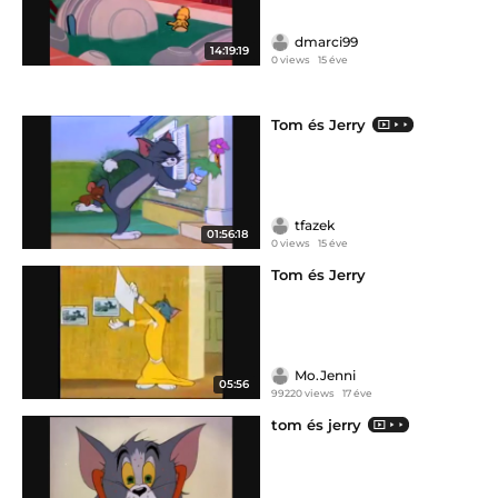
dmarci99
14:19:19
0 views
15 éve
Tom és Jerry
tfazek
01:56:18
0 views
15 éve
Tom és Jerry
Mo.Jenni
05:56
99220 views
17 éve
tom és jerry