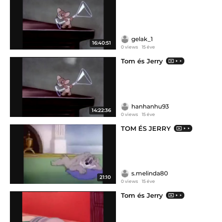
gelak_1
16:40:51
0 views
15 éve
Tom és Jerry
hanhanhu93
14:22:36
0 views
15 éve
TOM ÉS JERRY
s.melinda80
21:10
0 views
15 éve
Tom és Jerry