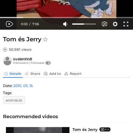
Tom és Jerry
50.981 views
ovalentin8
0 followers |
Followed:
Details
Share
Add to
Report
Date:
2010. 03. 15.
Tags:
animáció
Recommended videos
Tom és Jerry