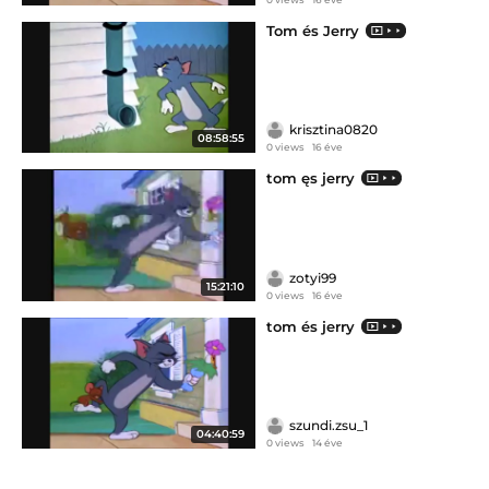
Tom és Jerry
krisztina0820
08:58:55
0 views
16 éve
tom ęs jerry
zotyi99
15:21:10
0 views
16 éve
tom és jerry
szundi.zsu_1
04:40:59
0 views
14 éve