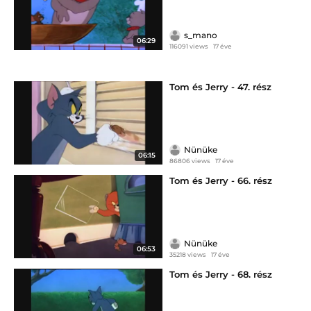
s_mano
06:29
116091 views
17 éve
Tom és Jerry - 47. rész
Nünüke
06:15
86806 views
17 éve
Tom és Jerry - 66. rész
Nünüke
06:53
35218 views
17 éve
Tom és Jerry - 68. rész