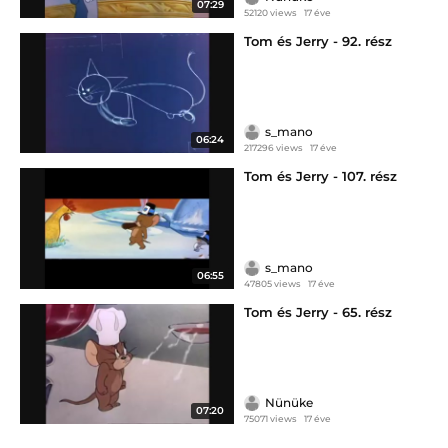
07:29
52120 views
17 éve
Tom és Jerry - 92. rész
s_mano
06:24
217296 views
17 éve
Tom és Jerry - 107. rész
s_mano
06:55
47805 views
17 éve
Tom és Jerry - 65. rész
Nünüke
07:20
75071 views
17 éve