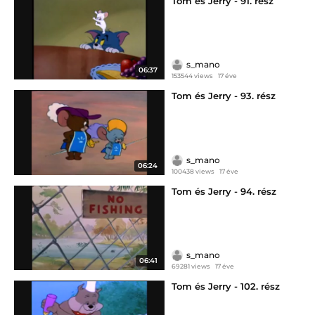
Tom és Jerry - 91. rész
s_mano
06:37
153544 views
17 éve
Tom és Jerry - 93. rész
s_mano
06:24
100438 views
17 éve
Tom és Jerry - 94. rész
s_mano
06:41
69281 views
17 éve
Tom és Jerry - 102. rész