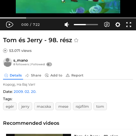
Tom és Jerry - 98. rész
53.071 views
s_mano
8 followers |
Followed:
Details
Share
Add to
Report
Kopogj, Ha Baj Van!
Date:
2009. 02. 20.
Tags:
egér
jerry
macska
mese
rajzfilm
tom
Recommended videos