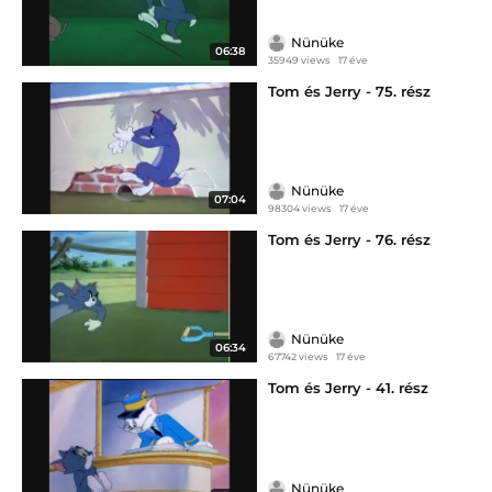
Nünüke
06:38
35949 views
17 éve
Tom és Jerry - 75. rész
Nünüke
07:04
98304 views
17 éve
Tom és Jerry - 76. rész
Nünüke
06:34
67742 views
17 éve
Tom és Jerry - 41. rész
Nünüke