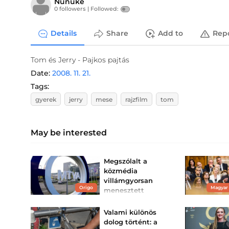
Nünüke
0 followers |
Followed:
Details
Share
Add to
Rep
Tom és Jerry - Pajkos pajtás
Date:
2008. 11. 21.
Tags:
gyerek
jerry
mese
rajzfilm
tom
May be interested
Megszólalt a
közmédia
villámgyorsan
Origo
Magyar
menesztett
főszerkesztője
Magyar Péter kommentje
Valami különös
után hívták.
dolog történt: a