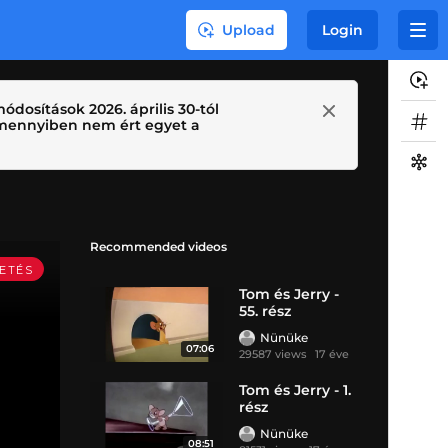
Upload
Login
ódosítások 2026. április 30-tól
 Amennyiben nem ért egyet a
Recommended videos
Tom és Jerry -
55. rész
Nünüke
07:06
29587 views
17 éve
Tom és Jerry - 1.
rész
Nünüke
08:51