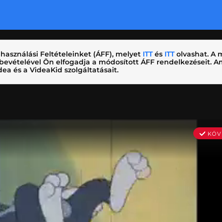
használási Feltételeinket (ÁFF), melyet
ITT
és
ITT
olvashat. A m
nybevételével Ön elfogadja a módosított ÁFF rendelkezéseit.
ea és a VideaKid szolgáltatásait.