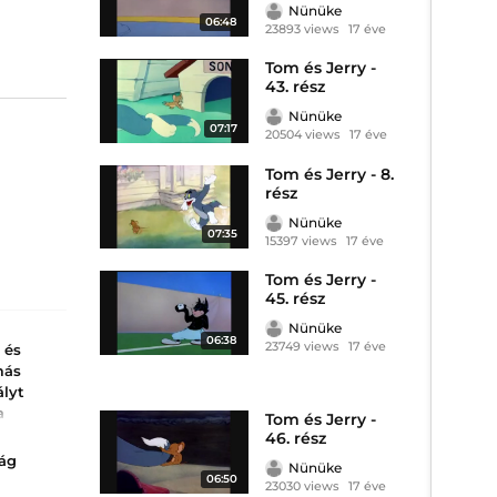
Nünüke
06:48
23893 views
17 éve
Tom és Jerry -
43. rész
Nünüke
07:17
20504 views
17 éve
Tom és Jerry - 8.
rész
Nünüke
07:35
15397 views
17 éve
Tom és Jerry -
45. rész
Nünüke
06:38
23749 views
17 éve
a és
más
ályt
a
Tom és Jerry -
46. rész
 "Ha
ság
Nünüke
..
06:50
23030 views
17 éve