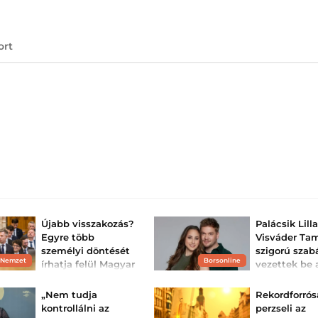
ort
Újabb visszakozás?
Palácsik Lill
Egyre több
Visváder Ta
személyi döntését
szigorú szab
 Nemzet
Borsonline
írhatja felül Magyar
vezettek be 
Péter a politikai és
nyáron a
társadalmi...
gyerekenek:
„Nem tudja
Rekordforró
mégis mesét.
Az elmúlt hónapokban
kontrollálni az
perzseli az
több személyi döntés is