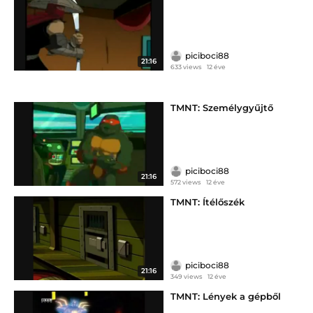
piciboci88
21:16
633 views
12 éve
TMNT: Személygyűjtő
piciboci88
21:16
572 views
12 éve
TMNT: Ítélőszék
piciboci88
21:16
349 views
12 éve
TMNT: Lények a gépből