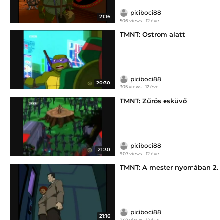
piciboci88
21:16
506 views
12 éve
TMNT: Ostrom alatt
piciboci88
20:30
305 views
12 éve
TMNT: Zűrös esküvő
piciboci88
21:30
907 views
12 éve
TMNT: A mester nyomában 2.
piciboci88
21:16
248 views
12 éve