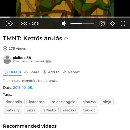
TMNT: Kettős árulás
278 views
piciboci88
37 followers |
Followed:
Details
Share
Add to
Report
Tini nindzsa teknőcök: Kettős árulás
Date:
2013. 10. 05.
Tags:
donatello
leonardo
michelangelo
nindzsa
ninja
patkány
pizza
raffaello
szecska
teknőc
Recommended videos