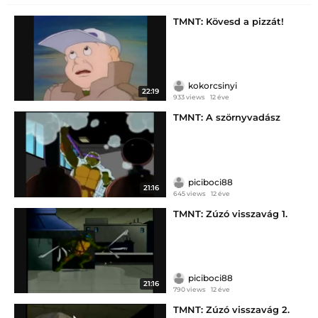
TMNT: Kövesd a pizzát!
kokorcsinyi
22:19
933 views
12 éve
TMNT: A szörnyvadász
piciboci88
21:16
645 views
12 éve
TMNT: Zúzó visszavág 1.
piciboci88
21:16
790 views
12 éve
TMNT: Zúzó visszavág 2.