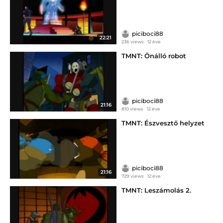
piciboci88
22:21
236 views
12 éve
TMNT: Önálló robot
piciboci88
21:16
810 views
12 éve
TMNT: Észvesztő helyzet
piciboci88
21:16
729 views
12 éve
TMNT: Leszámolás 2.