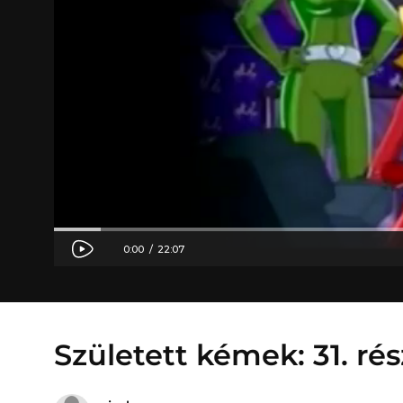
Született kémek: 31. ré