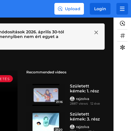
Upload
Login
ódosítások 2026. április 30-tól
 Amennyiben nem ért egyet a
Recommended videos
Született
kémek: 1. rész
rajzolva
21:16
2887 views
12 éve
Született
kémek: 3. rész
rajzolva
21:20