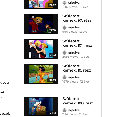
rajzolva
21:42
1202 views
12 éve
Született
kémek: 97. rész
rajzolva
21:38
990 views
12 éve
Született
kémek: 101. rész
rajzolva
21:41
2636 views
12 éve
Született
kémek: 10. rész
rajzolva
20:49
1679 views
12 éve
götti
vek
oku:
Született
ott
kémek: 100. rész
issz...
rajzolva
jelenetek
21:41
: ezek
1134 views
12 éve
ések