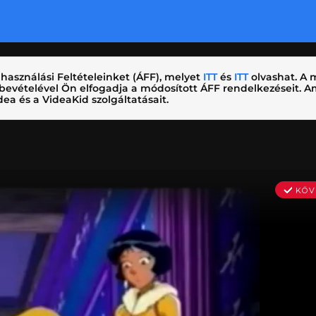
használási Feltételeinket (ÁFF), melyet
ITT
és
ITT
olvashat. A m
nybevételével Ön elfogadja a módosított ÁFF rendelkezéseit.
ea és a VideaKid szolgáltatásait.