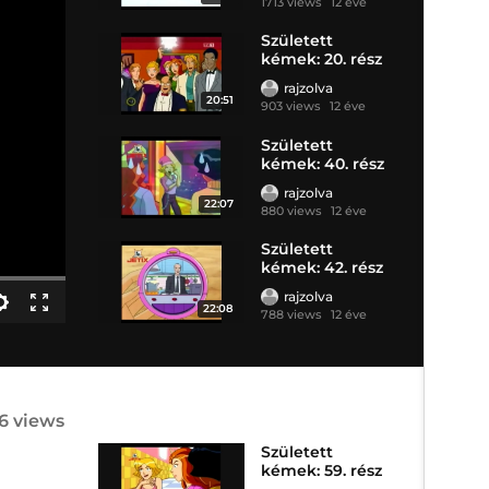
1713 views
12 éve
Született
kémek: 20. rész
rajzolva
20:51
903 views
12 éve
Született
kémek: 40. rész
rajzolva
22:07
880 views
12 éve
Született
kémek: 42. rész
rajzolva
22:08
788 views
12 éve
6 views
Született
kémek: 59. rész