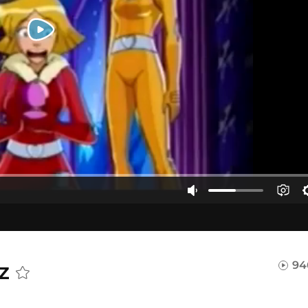
sz
94