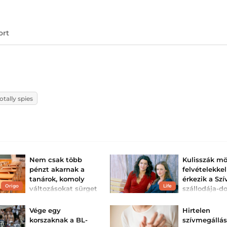
ort
otally spies
Nem csak több
Kulisszák mö
pénzt akarnak a
felvételekkel
tanárok, komoly
érkezik a Szí
Origo
Life
változásokat sürget
szállodája-d
a PDSZ
soha nem lát
jelenetek és v
Újabb részletek derültek
Vége egy
Hirtelen
ki a tanárok követeléseiről.
Soha nem látott 
korszaknak a BL-
szívmegállás
és visszaemlékez