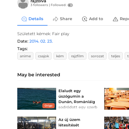
rajzolva
3 followers |
Followed:
Details
Share
Add to
Rep
Született kémek: Fair play
Date:
2014. 02. 23.
Tags:
anime
csajok
kém
rajzfilm
sorozat
teljes
t
May be interested
Elaludt egy
úszógumin a
Dunán, Romániáig
Origo
sodródott egy szerb
férfi
Egy ártatlannak tűnő
Az új üzem
szunyókálásból
létesítését
mentőakció lett.