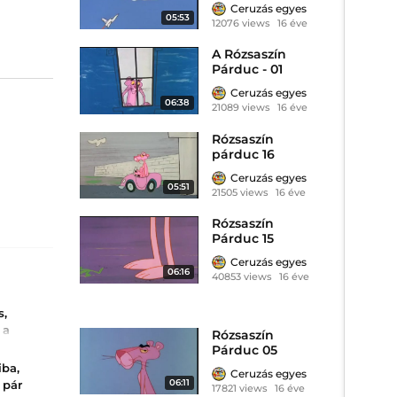
Ceruzás egyes
05:53
12076 views
16 éve
A Rózsaszín
Párduc - 01
Ceruzás egyes
06:38
21089 views
16 éve
Rózsaszín
párduc 16
Ceruzás egyes
05:51
21505 views
16 éve
Rózsaszín
Párduc 15
Ceruzás egyes
06:16
40853 views
16 éve
s,
 a
Rózsaszín
Párduc 05
ban
iba,
Ceruzás egyes
griasztás
06:11
 pár
zivatarok
17821 views
16 éve