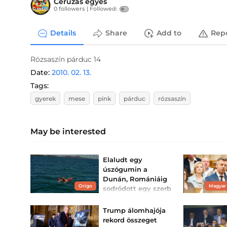
Ceruzás egyes
0 followers |
Followed:
Details
Share
Add to
Rep
Rózsaszín párduc 14
Date:
2010. 02. 13.
Tags:
gyerek
mese
pink
párduc
rózsaszín
May be interested
Elaludt egy
úszógumin a
Dunán, Romániáig
Origo
Magyar
sodródott egy szerb
férfi
Egy ártatlannak tűnő
Trump álomhajója
szunyókálásból
rekord összeget
mentőakció lett.