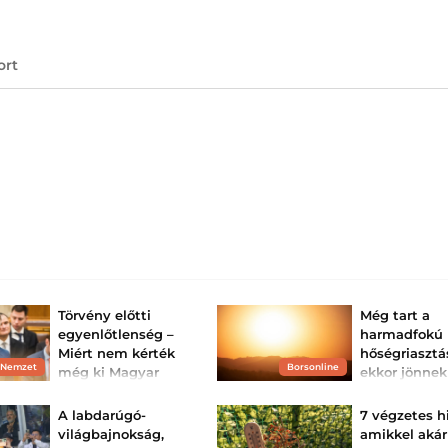
ort
Törvény előtti
Még tart a
egyenlőtlenség –
harmadfokú
Miért nem kérték
hőségriasztá
 Nemzet
Borsonline
még ki Magyar
ekkor jönnek
Péter mentelmi
zivatarok
jogát?
Az egész ország
A labdarúgó-
7 végzetes h
harmadfokú hősé
A miniszterelnök
világbajnokság,
amikkel akár
van, de záporok, 
telefonlopási ügyében
várhatók.