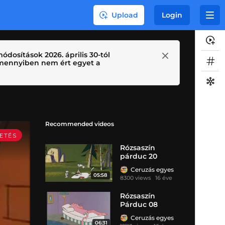
Upload
Login
ódosítások 2026. április 30-tól
 Amennyiben nem ért egyet a
Recommended videos
Rózsaszín
párduc 20
Ceruzás egyes
05:58
8300 views
16 éve
Rózsaszín
Párduc 08
Ceruzás egyes
06:31