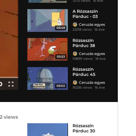
12113 views
16 éve
A Rózsaszín
Párduc - 03
Ceruzás egyes
06:49
23218 views
16 éve
Rózsaszín
Párduc 38
Ceruzás egyes
05:53
10899 views
16 éve
Rózsaszín
Párduc 45
Ceruzás egyes
06:02
16336 views
16 éve
52 views
Rózsaszín
Párduc 30