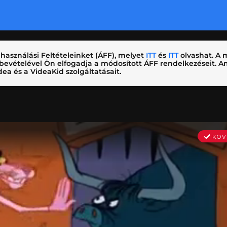
használási Feltételeinket (ÁFF), melyet
ITT
és
ITT
olvashat. A m
nybevételével Ön elfogadja a módosított ÁFF rendelkezéseit.
ea és a VideaKid szolgáltatásait.