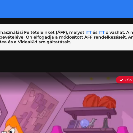
használási Feltételeinket (ÁFF), melyet
ITT
és
ITT
olvashat. A m
nybevételével Ön elfogadja a módosított ÁFF rendelkezéseit.
ea és a VideaKid szolgáltatásait.