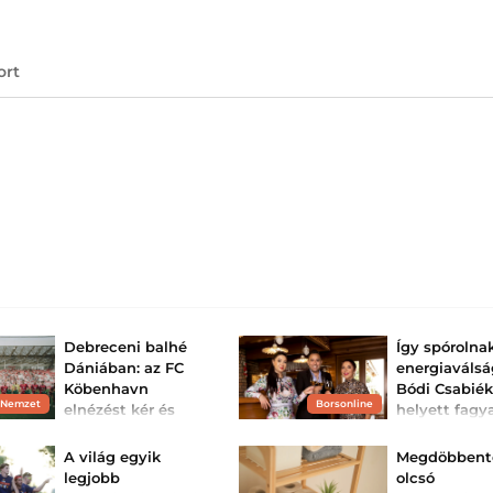
ort
Debreceni balhé
Így spórolna
Dániában: az FC
energiaválsá
Köbenhavn
Bódi Csabiék
 Nemzet
Borsonline
elnézést kér és
helyett fagy
magyarázatot
vizes palack
követel
haszná...
A világ egyik
Megdöbbent
Szamba a szaunában – így
A Bódi család a 
legjobb
olcsó
értékelte a dán sajtó a
helyett egy altern