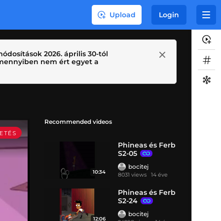
Upload
Login
ódosítások 2026. április 30-tól
 Amennyiben nem ért egyet a
Recommended videos
Phineas és Ferb
S2-05
bocitej
10:34
8031 views
14 éve
Phineas és Ferb
S2-24
bocitej
12:06