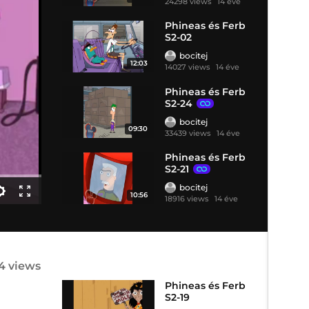
24298 views
14 éve
Phineas és Ferb
S2-02
bocitej
12:03
14027 views
14 éve
Phineas és Ferb
S2-24
bocitej
09:30
33439 views
14 éve
Phineas és Ferb
S2-21
bocitej
10:56
18916 views
14 éve
54 views
Phineas és Ferb
S2-19