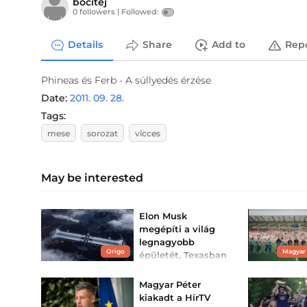
bocitej
0 followers |
Followed:
Details
Share
Add to
Rep
Phineas és Ferb - A süllyedés érzése
Date:
2011. 09. 28.
Tags:
mese
sorozat
vicces
May be interested
Elon Musk
megépíti a világ
legnagyobb
Origo
Magyar
épületét, Texasban
készül a gigantikus
chipgyár
Magyar Péter
A Tesla és a SpaceX
kiakadt a HírTV
Texasban építi fel