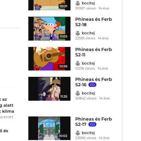
bocitej
10:31
31007 views
14 éve
Phineas és Ferb
S2-18
bocitej
11:05
22105 views
14 éve
Phineas és Ferb
S2-11
bocitej
10:56
10216 views
14 éve
Phineas és Ferb
S2-16
bocitej
11:35
20842 views
14 éve
k az
g alatt
: klíma
asztott
Phineas és Ferb
okat
S2-17
ő és
bocitej
klíma
10:02
23596 views
14 éve
atív