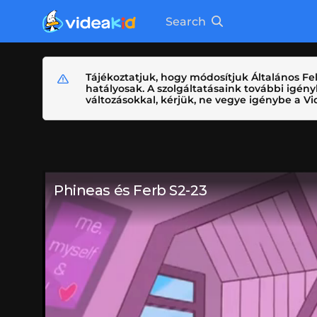
Search
Tájékoztatjuk, hogy módosítjuk Általános Fel
hatályosak. A szolgáltatásaink további igé
változásokkal, kérjük, ne vegye igénybe a Vid