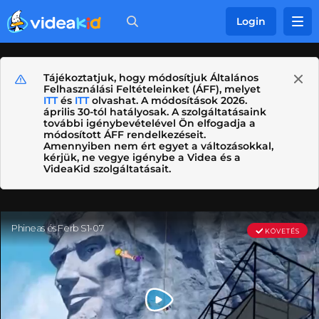
Login
Tájékoztatjuk, hogy módosítjuk Általános
Felhasználási Feltételeinket (ÁFF), melyet
ITT
és
ITT
olvashat. A módosítások 2026.
április 30-tól hatályosak. A szolgáltatásaink
további igénybevételével Ön elfogadja a
módosított ÁFF rendelkezéseit.
Amennyiben nem ért egyet a változásokkal,
kérjük, ne vegye igénybe a Videa és a
VideaKid szolgáltatásait.