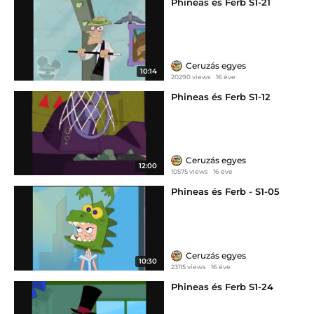
Phineas és Ferb S1-21
Ceruzás egyes
10:14
20290 views
16 éve
Phineas és Ferb S1-12
Ceruzás egyes
12:00
10575 views
16 éve
Phineas és Ferb - S1-05
Ceruzás egyes
10:30
23115 views
16 éve
Phineas és Ferb S1-24