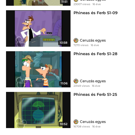
11:51
23007 views
16 éve
Phineas és Ferb S1-09
Ceruzás egyes
10:58
7270 views
16 éve
Phineas és Ferb S1-28
Ceruzás egyes
11:06
23149 views
16 éve
Phineas és Ferb S1-25
Ceruzás egyes
10:52
16708 views
16 éve