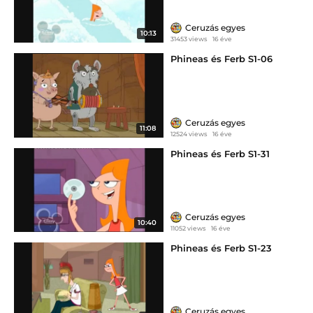
Ceruzás egyes
10:13
31453 views
16 éve
Phineas és Ferb S1-06
Ceruzás egyes
11:08
12524 views
16 éve
Phineas és Ferb S1-31
Ceruzás egyes
10:40
11052 views
16 éve
Phineas és Ferb S1-23
Ceruzás egyes