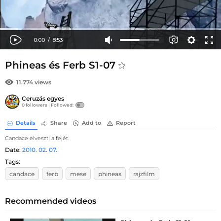
Phineas és Ferb S1-07
11.774 views
Ceruzás egyes
0 followers |
Followed:
Details
Share
Add to
Report
Candace elveszti a fejét.
Date:
2010. 02. 07.
Tags:
candace
ferb
mese
phineas
rajzfilm
Recommended videos