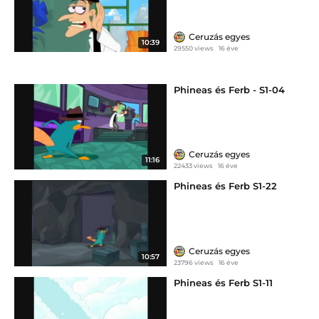
Ceruzás egyes
10:39
29550 views
16 éve
Phineas és Ferb - S1-04
Ceruzás egyes
11:16
22433 views
16 éve
Phineas és Ferb S1-22
Ceruzás egyes
10:57
23796 views
16 éve
Phineas és Ferb S1-11