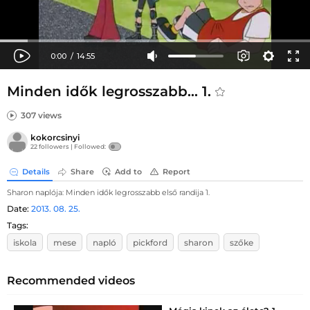
Minden idők legrosszabb... 1.
307 views
kokorcsinyi
22 followers |
Followed:
Details
Share
Add to
Report
Sharon naplója: Minden idők legrosszabb első randija 1.
Date:
2013. 08. 25.
Tags:
iskola
mese
napló
pickford
sharon
szőke
Recommended videos