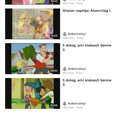
10:42
268 views
12 éve
Sharon naplója: Álomvilág 1.
kokorcsinyi
11:00
1016 views
12 éve
5 dolog, ami kiakaszt benne
2.
kokorcsinyi
09:33
255 views
12 éve
5 dolog, ami kiakaszt benne
3.
kokorcsinyi
02:38
236 views
12 éve