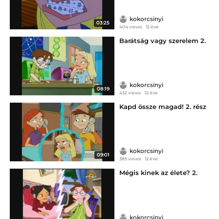
kokorcsinyi
03:25
404 views
12 éve
Barátság vagy szerelem 2.
kokorcsinyi
08:19
432 views
12 éve
Kapd össze magad! 2. rész
kokorcsinyi
09:01
385 views
12 éve
Mégis kinek az élete? 2.
kokorcsinyi