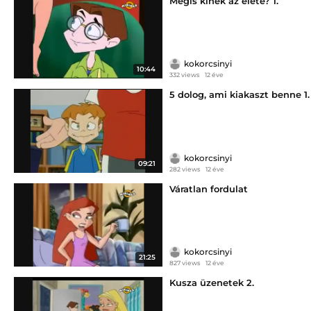
Mégis kinek az élete? 1.
kokorcsinyi
10:44
332 views
12 éve
5 dolog, ami kiakaszt benne 1.
kokorcsinyi
09:21
282 views
12 éve
Váratlan fordulat
kokorcsinyi
21:25
827 views
12 éve
Kusza üzenetek 2.