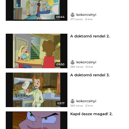
kokorcsinyi
06:44
377 views
12 éve
A doktornő rendel 2.
kokorcsinyi
09:50
389 views
12 éve
A doktornő rendel 3.
kokorcsinyi
03:17
383 views
12 éve
Kapd össze magad! 2.