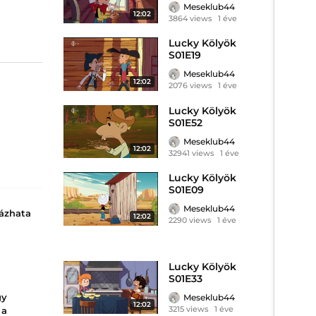
Meseklub44
12:02
3864 views
1 éve
Lucky Kölyök
S01E19
Meseklub44
12:02
2076 views
1 éve
Lucky Kölyök
S01E52
Meseklub44
12:02
32941 views
1 éve
Lucky Kölyök
S01E09
Meseklub44
ázhata
12:02
2290 views
1 éve
Lucky Kölyök
S01E33
llott
uzsa
gy
Meseklub44
12:02
erekeivel
3215 views
1 éve
 a