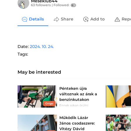
Meseklub44
63 followers |
Followed:
Details
Share
Add to
Rep
Date:
2024. 10. 24.
Tags:
May be interested
Pénteken újra
változnak az árak a
benzinkutakon
Origo
Ennek sokan örülni
fognak.
Működik Lázár
János csodaszere:
Vitézy Dávid