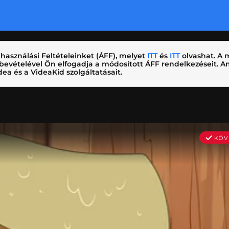
használási Feltételeinket (ÁFF), melyet
ITT
és
ITT
olvashat. A m
nybevételével Ön elfogadja a módosított ÁFF rendelkezéseit.
ea és a VideaKid szolgáltatásait.