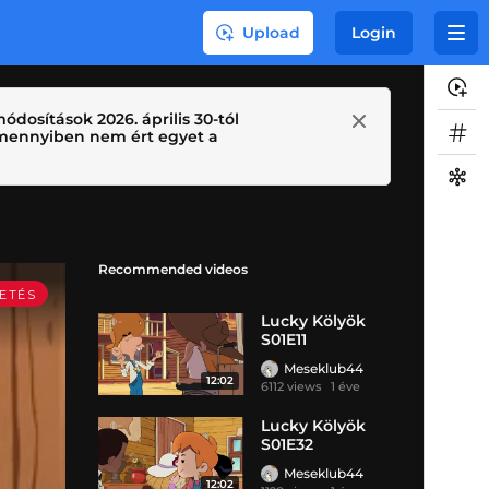
Upload
Login
ódosítások 2026. április 30-tól
 Amennyiben nem ért egyet a
Recommended videos
Lucky Kölyök
S01E11
Meseklub44
12:02
6112 views
1 éve
Lucky Kölyök
S01E32
Meseklub44
12:02