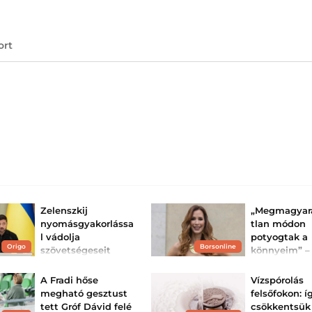
ort
Zelenszkij
„Megmagyar
nyomásgyakorlássa
tlan módon
l vádolja
potyogtak a
Origo
Borsonline
szövetségeseit
könnyeim” –
sorsfordító
Az ukrán elnök szerint
nem kizárt, hogy
pillanatról va
A Fradi hőse
Vízspórolás
partnereik azért tartanak
Demcsák Zs
vissza légvédelmi
megható gesztust
felsőfokon: í
rakétákat, hogy Ukrajna
A műsorvezető gy
tett Gróf Dávid felé
csökkentsük
engedékenyebb legyen.