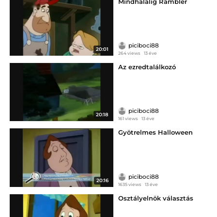
Mindhalálig Rambler
piciboci88
20:01
264 views
13 éve
Az ezredtalálkozó
piciboci88
20:18
161 views
13 éve
Gyötrelmes Halloween
piciboci88
20:16
1635 views
13 éve
Osztályelnök választás