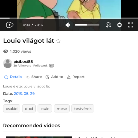
Louie világot lát
1.020 views
piciboci88
38 followers |
Followed:
Details
Share
Add to
Report
Louie élete: Louie világot lát
Date:
2013. 05. 29.
Tags:
család
duci
louie
mese
testvérek
Recommended videos