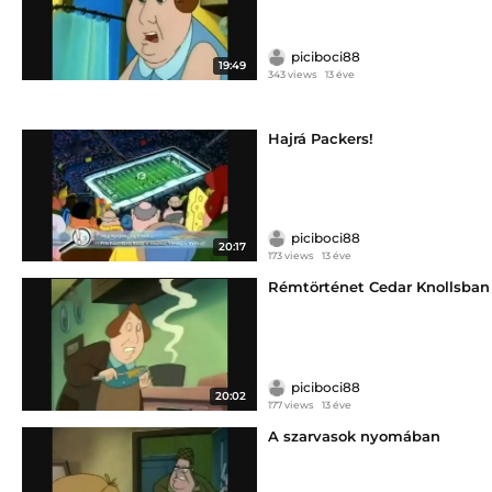
piciboci88
19:49
343 views
13 éve
Hajrá Packers!
piciboci88
20:17
173 views
13 éve
Rémtörténet Cedar Knollsban
piciboci88
20:02
177 views
13 éve
A szarvasok nyomában