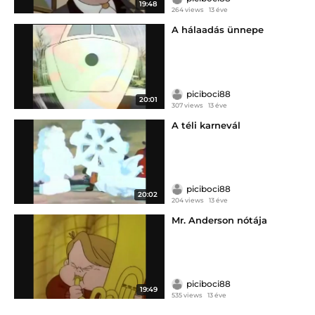
19:48
264 views
13 éve
A hálaadás ünnepe
piciboci88
20:01
307 views
13 éve
A téli karnevál
piciboci88
20:02
204 views
13 éve
Mr. Anderson nótája
piciboci88
19:49
535 views
13 éve