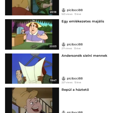
piciboci88
20:18
523 views
13 éve
Egy emlékezetes majális
piciboci88
20:03
271 views
13 éve
Andersonék síelni mennek
piciboci88
19:47
227 views
13 éve
Repül a háztető
piciboci88