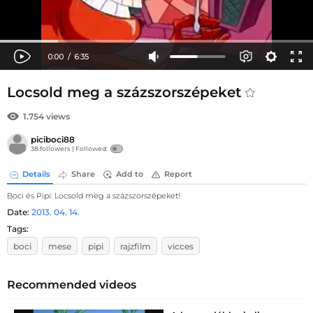
Locsold meg a százszorszépeket
1.754 views
piciboci88
38 followers |
Followed:
Details
Share
Add to
Report
Boci és Pipi: Locsold meg a százszorszépeket!
Date:
2013. 04. 14.
Tags:
boci
mese
pipi
rajzfilm
vicces
Recommended videos