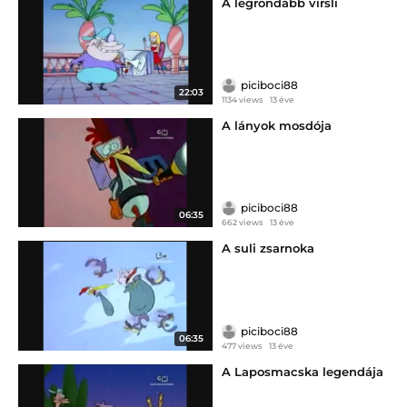
A legrondább virsli
piciboci88
22:03
1134 views
13 éve
A lányok mosdója
piciboci88
06:35
662 views
13 éve
A suli zsarnoka
piciboci88
06:35
477 views
13 éve
A Laposmacska legendája