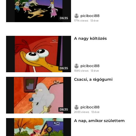
piciboci88
06:35
1774 views
13 éve
A nagy költözés
piciboci88
06:35
1595 views
13 éve
Csacsi, a rágógumi
piciboci88
06:35
2033 views
13 éve
A nap, amikor születtem