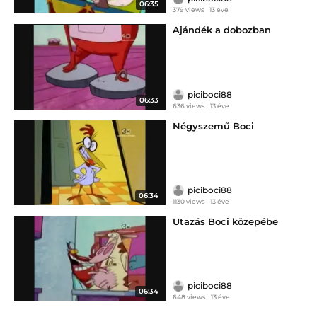
06:35
379 views
13 éve
Ajándék a dobozban
piciboci88
06:33
636 views
13 éve
Négyszemű Boci
piciboci88
06:34
1130 views
13 éve
Utazás Boci közepébe
piciboci88
06:34
648 views
13 éve