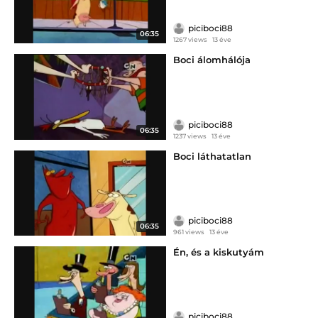
piciboci88
06:35
1267 views
13 éve
Boci álomhálója
piciboci88
06:35
1237 views
13 éve
Boci láthatatlan
piciboci88
06:35
961 views
13 éve
Én, és a kiskutyám
piciboci88