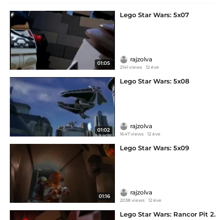
Lego Star Wars: 5x07
rajzolva
01:05
2141 views
12 éve
Lego Star Wars: 5x08
rajzolva
01:02
1647 views
12 éve
Lego Star Wars: 5x09
rajzolva
01:16
2038 views
12 éve
Lego Star Wars: Rancor Pit 2.