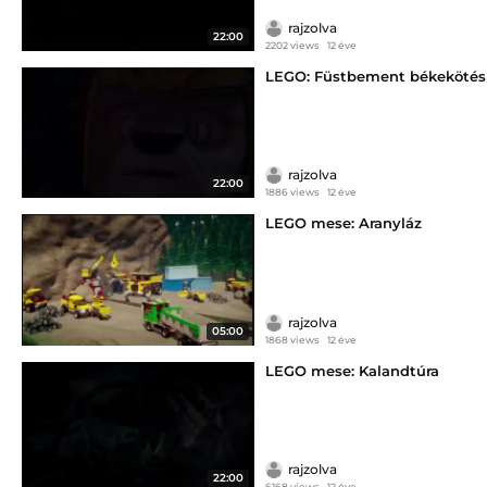
rajzolva
22:00
2202 views
12 éve
LEGO: Füstbement békekötés
rajzolva
22:00
1886 views
12 éve
LEGO mese: Aranyláz
rajzolva
05:00
1868 views
12 éve
LEGO mese: Kalandtúra
rajzolva
22:00
6168 views
12 éve