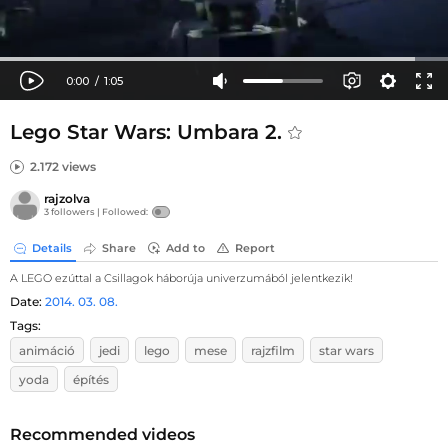
Lego Star Wars: Umbara 2.
2.172 views
rajzolva
3 followers |
Followed:
Details
Share
Add to
Report
A LEGO ezúttal a Csillagok háborúja univerzumából jelentkezik!
Date:
2014. 03. 08.
Tags:
animáció
jedi
lego
mese
rajzfilm
star wars
yoda
építés
Recommended videos