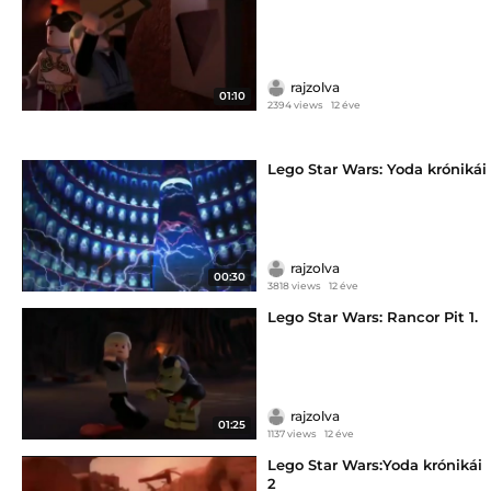
rajzolva
01:10
2394 views
12 éve
Lego Star Wars: Yoda krónikái
rajzolva
00:30
3818 views
12 éve
Lego Star Wars: Rancor Pit 1.
rajzolva
01:25
1137 views
12 éve
Lego Star Wars:Yoda krónikái
2