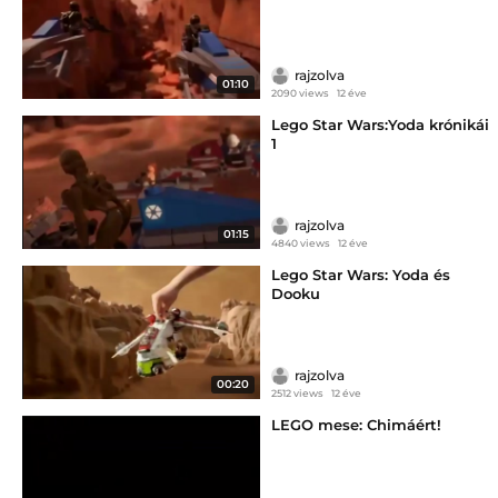
rajzolva
01:10
2090 views
12 éve
Lego Star Wars:Yoda krónikái
1
rajzolva
01:15
4840 views
12 éve
Lego Star Wars: Yoda és
Dooku
rajzolva
00:20
2512 views
12 éve
LEGO mese: Chimáért!