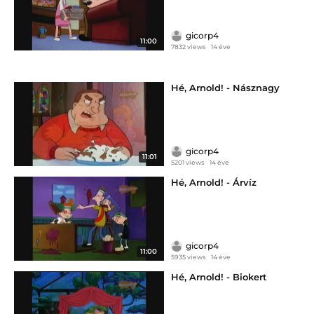
gicorp4
11:00
7832 views
14 éve
Hé, Arnold! - Násznagy
gicorp4
11:01
5201 views
14 éve
Hé, Arnold! - Árvíz
gicorp4
11:00
5935 views
14 éve
Hé, Arnold! - Biokert