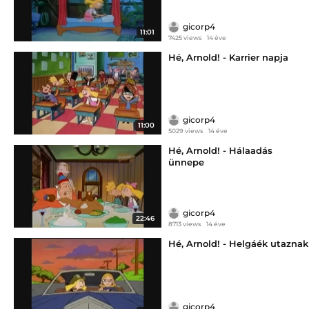
gicorp4
11:01
7425 views
14 éve
Hé, Arnold! - Karrier napja
gicorp4
11:00
5029 views
14 éve
Hé, Arnold! - Hálaadás
ünnepe
gicorp4
22:46
8713 views
14 éve
Hé, Arnold! - Helgáék utaznak
gicorp4