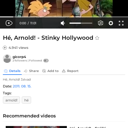
Hé, Arnold! - Stinky Hollywood
4.941 views
gicorp4
2 followers |
Followed:
Details
Share
Add to
Report
Hé, Arnold! 3.évad
Date:
2011. 08. 15.
Tags:
arnold!
hé
Recommended videos