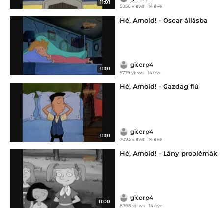
11:01
5856 views
14 éve
Hé, Arnold! - Oscar állásba
gicorp4
11:01
5779 views
14 éve
Hé, Arnold! - Gazdag fiú
gicorp4
11:01
7093 views
14 éve
Hé, Arnold! - Lány problémák
gicorp4
11:00
8766 views
14 éve