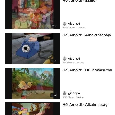
Hé, Arnold! - Szálló
gicorp4
11:01
5954 views
14 éve
Hé, Arnold! - Arnold szobája
gicorp4
11:00
10113 views
14 éve
Hé, Arnold! - Hullámvasúton
gicorp4
11:45
7315 views
14 éve
Hé, Arnold! - Alkalmassági