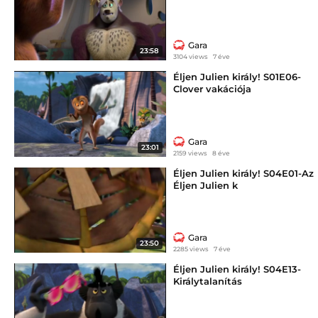
Gara
23:58
3104 views
7 éve
Éljen Julien király! S01E06-
Clover vakációja
Gara
23:01
2159 views
8 éve
Éljen Julien király! S04E01-Az
Éljen Julien k
Gara
23:50
2285 views
7 éve
Éljen Julien király! S04E13-
Királytalanítás