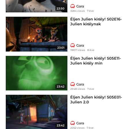
Gara
23:50
3284 views
7 éve
Éljen Julien király! S02E16-
Julien királynak
Gara
23:01
11807 views
8 éve
Éljen Julien király! S05E11-
Julien király min
Gara
23:42
2948 views
7 éve
Éljen Julien király! S05E01-
Julien 2.0
Gara
23:42
2052 views
7 éve