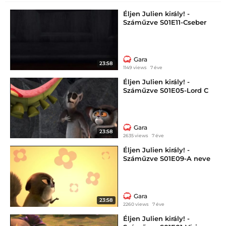
Éljen Julien király! -
Száműzve S01E11-Cseber
Gara
23:58
1149 views
7 éve
Éljen Julien király! -
Száműzve S01E05-Lord C
Gara
23:58
2635 views
7 éve
Éljen Julien király! -
Száműzve S01E09-A neve
Gara
23:58
2260 views
7 éve
Éljen Julien király! -