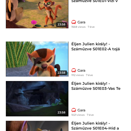
Száműzve S01E01-Vízi v
Gara
23:58
1568 views
7 éve
Éljen Julien király! -
Száműzve S01E02-A tojá
Gara
23:58
1112 views
7 éve
Éljen Julien király! -
Száműzve S01E03-Vas Te
Gara
23:58
1021 views
7 éve
Éljen Julien király! -
Száműzve S01E04-Híd a