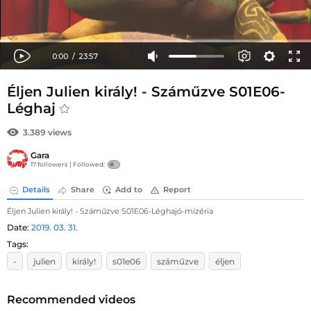
Éljen Julien király! - Száműzve S01E06-
Léghaj
3.389 views
Gara
17 followers |
Followed:
Details
Share
Add to
Report
Éljen Julien király! - Száműzve S01E06-Léghajó-mizéria
Date:
2019. 03. 31.
Tags:
-
julien
király!
s01e06
száműzve
éljen
Recommended videos