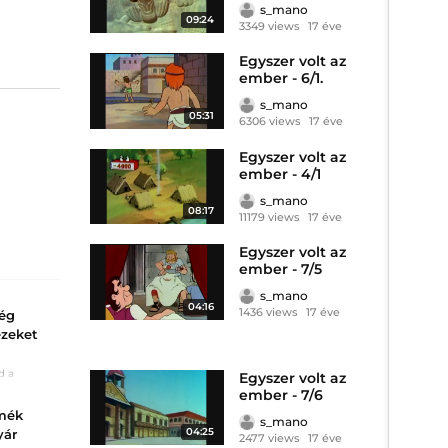
s_mano
09:24
3349 views
17 éve
Egyszer volt az
ember - 6/1.
s_mano
05:31
6306 views
17 éve
Egyszer volt az
ember - 4/1
s_mano
08:17
11179 views
17 éve
Egyszer volt az
ember - 7/5
s_mano
04:16
1436 views
17 éve
ség
ezeket
d a
Egyszer volt az
et?
ember - 7/6
rmék
s_mano
04:25
yár
2477 views
17 éve