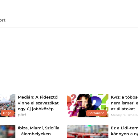
ort
Medián: A Fidesztől
Kvíz: a több
vinne el szavazókat
nem ismeri 
egy új jobbközép
az állatokat
Origo
Borsonline
párt
Mennyire ismere
magyar népnyelv
A kutatók arra voltak
kíváncsiak, hányan
Ibiza, Miami, Szicília
Ez a Lidl-te
szavaznának egy
Fideszből kiszakadó
– álomhelyeken
könnyen a n
pártra.