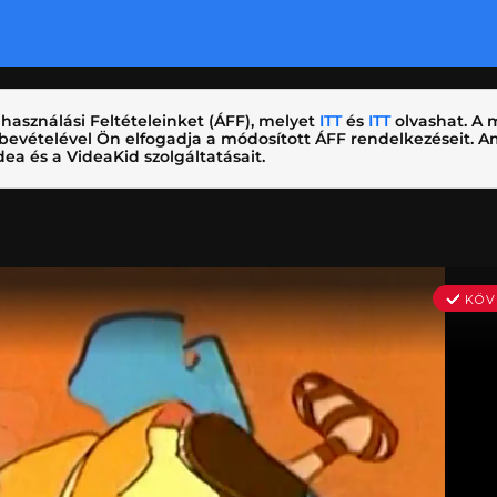
használási Feltételeinket (ÁFF), melyet
ITT
és
ITT
olvashat. A m
nybevételével Ön elfogadja a módosított ÁFF rendelkezéseit.
ea és a VideaKid szolgáltatásait.