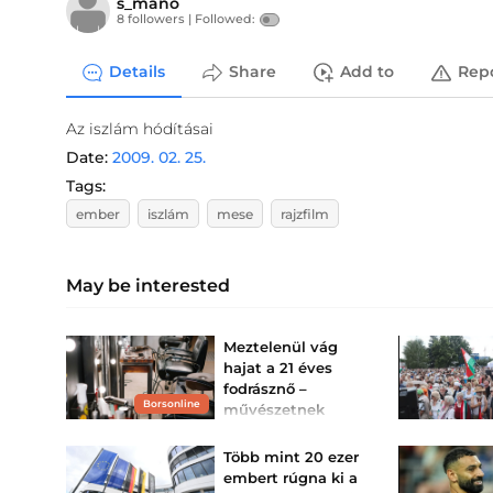
s_mano
8 followers |
Followed:
Details
Share
Add to
Rep
Az iszlám hódításai
Date:
2009. 02. 25.
Tags:
ember
iszlám
mese
rajzfilm
May be interested
Meztelenül vág
hajat a 21 éves
fodrásznő –
Borsonline
művészetnek
tartja, a
szomszédok
Több mint 20 ezer
viszont kiakadtak
embert rúgna ki a