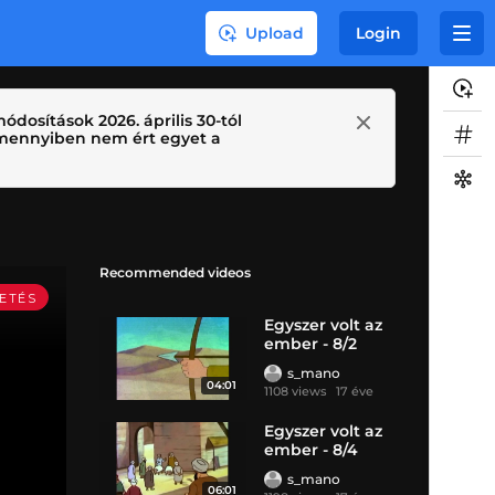
Upload
Login
ódosítások 2026. április 30-tól
 Amennyiben nem ért egyet a
Recommended videos
Egyszer volt az
ember - 8/2
s_mano
04:01
1108 views
17 éve
Egyszer volt az
ember - 8/4
s_mano
06:01