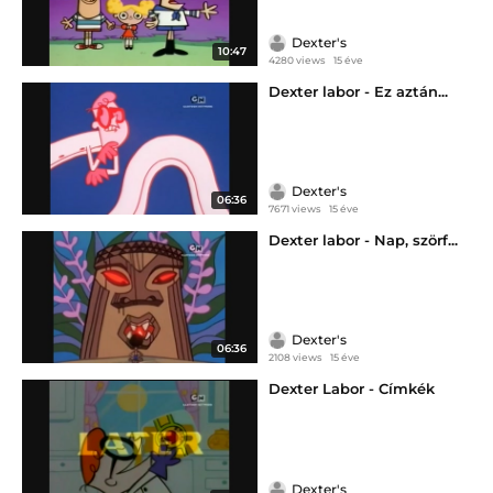
Dexter's
10:47
4280 views
15 éve
Dexter labor - Ez aztán...
Dexter's
06:36
7671 views
15 éve
Dexter labor - Nap, szörf...
Dexter's
06:36
2108 views
15 éve
Dexter Labor - Címkék
Dexter's