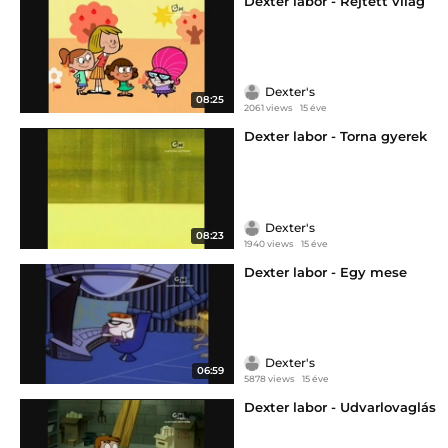
Dexter labor - Rejtett világ
Dexter's
08:25
2061 views
15 éve
Dexter labor - Torna gyerek
Dexter's
08:23
1940 views
15 éve
Dexter labor - Egy mese
Dexter's
06:59
5878 views
15 éve
Dexter labor - Udvarlovaglás