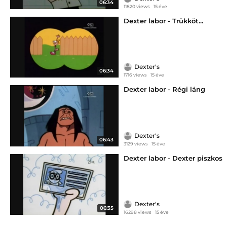
06:34
11820 views
15 éve
Dexter labor - Trükköt...
Dexter's
06:34
1716 views
15 éve
Dexter labor - Régi láng
Dexter's
06:43
3129 views
15 éve
Dexter labor - Dexter piszkos
Dexter's
06:35
16298 views
15 éve