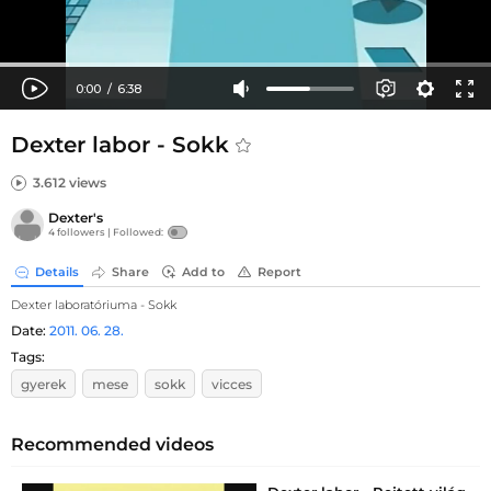
Dexter labor - Sokk
3.612 views
Dexter's
4 followers |
Followed:
Details
Share
Add to
Report
Dexter laboratóriuma - Sokk
Date:
2011. 06. 28.
Tags:
gyerek
mese
sokk
vicces
Recommended videos