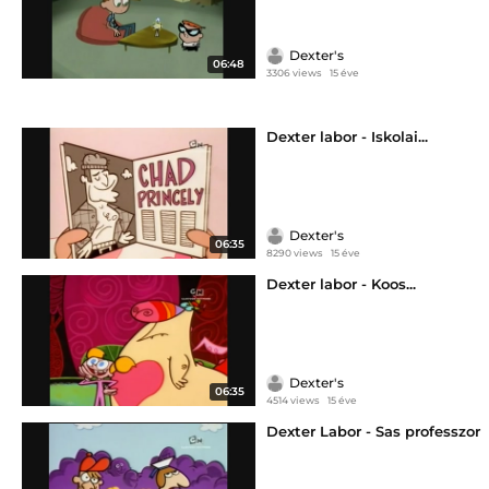
Dexter's
06:48
3306 views
15 éve
Dexter labor - Iskolai...
Dexter's
06:35
8290 views
15 éve
Dexter labor - Koos...
Dexter's
06:35
4514 views
15 éve
Dexter Labor - Sas professzor