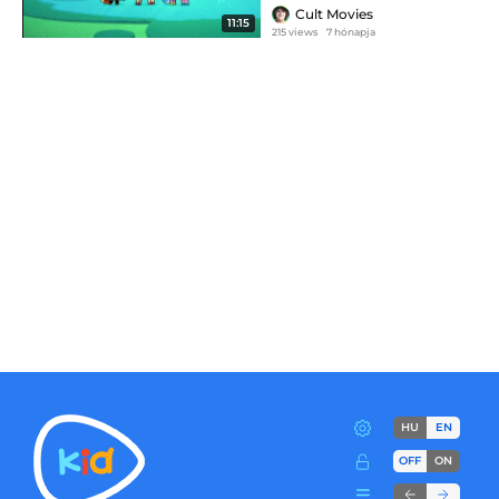
Cult Movies
11:15
215 views
7 hónapja
HU
EN
OFF
ON