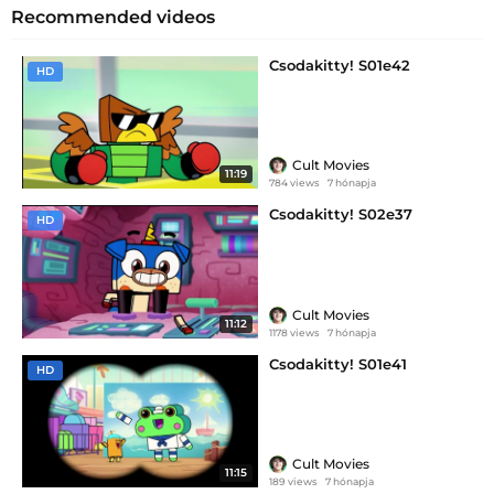
Recommended videos
Csodakitty! S01e42
HD
Cult Movies
11:19
784 views
7 hónapja
Csodakitty! S02e37
HD
Cult Movies
11:12
1178 views
7 hónapja
Csodakitty! S01e41
HD
Cult Movies
11:15
189 views
7 hónapja