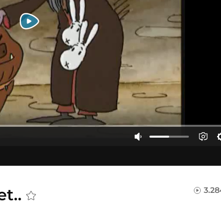
et..
3.28