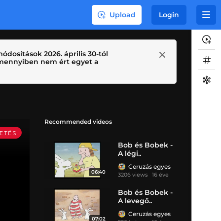
Upload
Login
ódosítások 2026. április 30-tól
 Amennyiben nem ért egyet a
Recommended videos
Bob és Bobek -
A légi..
Ceruzás egyes
06:40
3206 views
16 éve
Bob és Bobek -
A levegő..
Ceruzás egyes
07:02