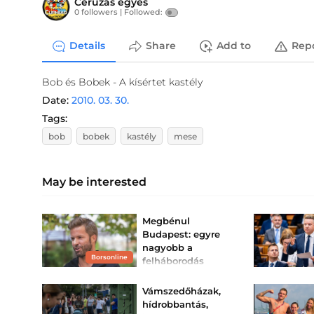
Ceruzás egyes
0 followers |
Followed:
Details
Share
Add to
Rep
Bob és Bobek - A kísértet kastély
Date:
2010. 03. 30.
Tags:
bob
bobek
kastély
mese
May be interested
Megbénul
Budapest: egyre
nagyobb a
Borsonline
felháborodás
Sebestyén Balázs
bulija miatt –
Vámszedőházak,
Vitézy Dávid is
hídrobbantás,
megs...