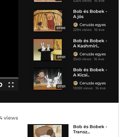
5264 views
16 éve
Bob és Bobek -
A jós
Ceruzás egyes
07:00
2294 views
16 éve
Bob és Bobek -
A Kashmiri..
Ceruzás egyes
07:01
3343 views
16 éve
Bob és Bobek -
A Kicsi..
Ceruzás egyes
07:01
13059 views
16 éve
4 views
Bob és Bobek -
Transz...