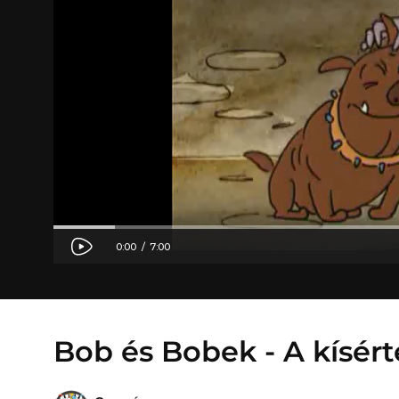
Bob és Bobek - A kísért