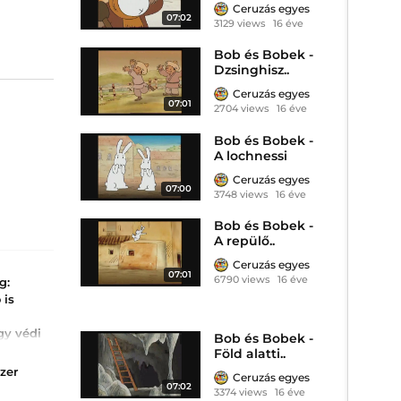
Ceruzás egyes
07:02
3129 views
16 éve
Bob és Bobek -
Dzsinghisz..
Ceruzás egyes
07:01
2704 views
16 éve
Bob és Bobek -
A lochnessi
Ceruzás egyes
07:00
3748 views
16 éve
Bob és Bobek -
A repülő..
Ceruzás egyes
07:01
6790 views
16 éve
g:
 is
gy védi
Bob és Bobek -
ségtől
Föld alatti..
cséjére
zer
Ceruzás egyes
yzet
07:02
 A
3374 views
16 éve