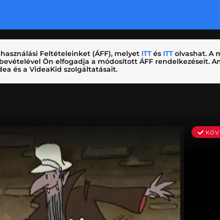
használási Feltételeinket (ÁFF), melyet
ITT
és
ITT
olvashat. A m
nybevételével Ön elfogadja a módosított ÁFF rendelkezéseit.
ea és a VideaKid szolgáltatásait.