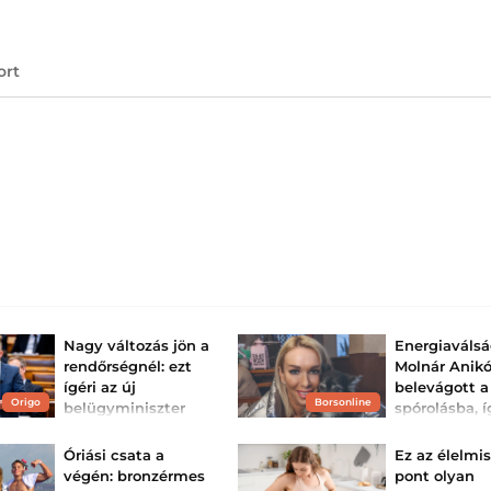
ort
Nagy változás jön a
Energiaválsá
rendőrségnél: ezt
Molnár Anikó
ígéri az új
belevágott a
Origo
Borsonline
belügyminiszter
spórolásba, í
állatait a hő
Teljesen átalakulna a
jelenlegi bérrendszer.
Mindenki szeren
Óriási csata a
Ez az élelmis
egyre javul a hel
végén: bronzérmes
pont olyan
Magyarországon.
vízhiány és az