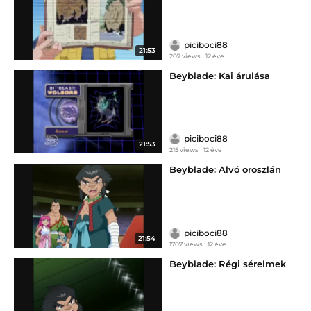
piciboci88
21:53
207 views
12 éve
Beyblade: Kai árulása
piciboci88
21:53
215 views
12 éve
Beyblade: Alvó oroszlán
piciboci88
21:54
1707 views
12 éve
Beyblade: Régi sérelmek