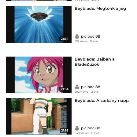
Beyblade: Megtörik a jég
piciboci88
21:54
519 views
12 éve
Beyblade: Bajban a
BladeZúzók
piciboci88
21:54
292 views
12 éve
Beyblade: A sárkány napja
piciboci88
21:53
549 views
12 éve