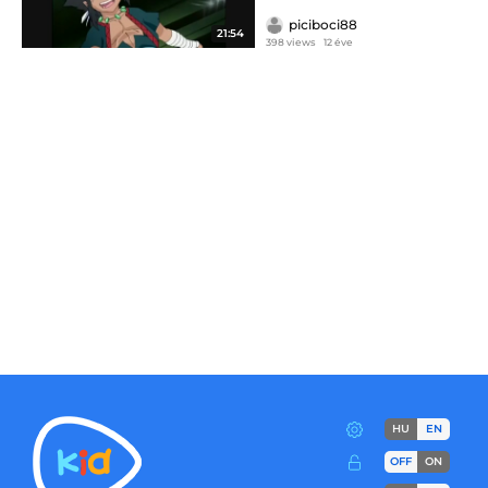
piciboci88
21:54
398 views
12 éve
HU
EN
OFF
ON