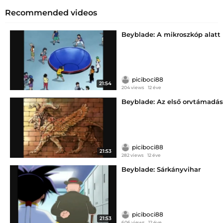
Recommended videos
Beyblade: A mikroszkóp alatt
piciboci88
21:54
204 views
12 éve
Beyblade: Az első orvtámadás
piciboci88
21:53
282 views
12 éve
Beyblade: Sárkányvihar
piciboci88
21:53
606 views
12 éve