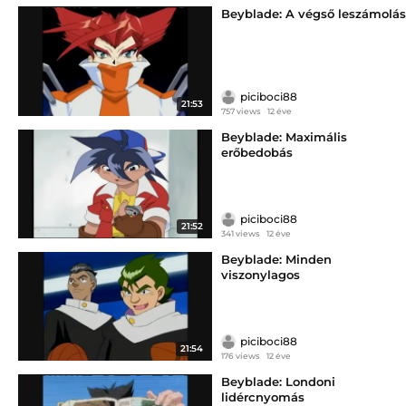
Beyblade: A végső leszámolás
piciboci88
21:53
757 views
12 éve
Beyblade: Maximális
erőbedobás
piciboci88
21:52
341 views
12 éve
Beyblade: Minden
viszonylagos
piciboci88
21:54
176 views
12 éve
Beyblade: Londoni
lidércnyomás