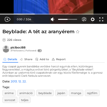
Beyblade: A tét az aranyérem
226 views
piciboci88
37 followers |
Followed:
Details
Share
Add to
Report
Egy csapat gyerek bandákba verődve harcol egymás ellen, különleges
fegyvereikkel, a mágikus erővel bíró pörgettyűkkel, a "Beyblade-ekkel".
Azonban az uralomra törő csapatoknak van egy közös főellensége is: a gonosz
erőt képviselő Dark Nebula szervezet.
Date:
2013. 12. 22.
Tags:
anime
animáció
beyblade
japán
manga
rajzfilm
sorozat
teljes