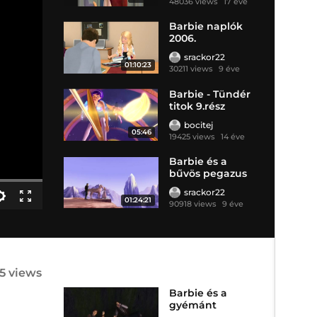
48036 views
17 éve
Barbie naplók
2006.
srackor22
01:10:23
30211 views
9 éve
Barbie - Tündér
titok 9.rész
bocitej
05:46
19425 views
14 éve
Barbie és a
bűvös pegazus
2005.
srackor22
01:24:21
90918 views
9 éve
45 views
Barbie és a
gyémánt
kastély 2008.