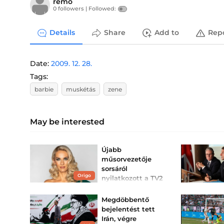
remo
0 followers |
Followed:
Details
Share
Add to
Rep
Date:
2009. 12. 28.
Tags:
barbie
muskétás
zene
May be interested
Újabb
műsorvezetője
sorsáról
Origo
nyilatkozott a TV2
Hatalmas változások
zajlanak jelenleg a
Megdöbbentő
csatornánál.
bejelentést tett
Irán, végre