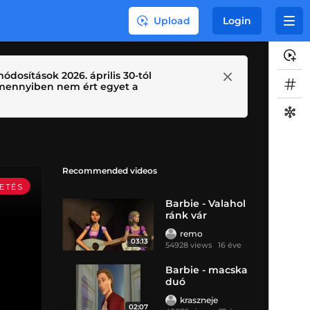
Upload
Login
ódosítások 2026. április 30-tól
 Amennyiben nem ért egyet a
Recommended videos
Barbie - Valahol
ránk vár
remo
03:13
54928 views
16 éve
Barbie - macska
duó
kraszneje
02:07