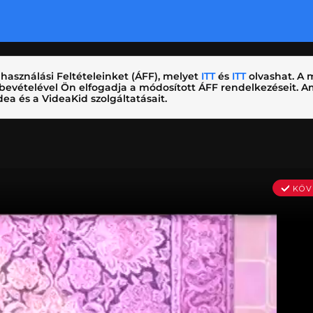
használási Feltételeinket (ÁFF), melyet
ITT
és
ITT
olvashat. A m
nybevételével Ön elfogadja a módosított ÁFF rendelkezéseit.
ea és a VideaKid szolgáltatásait.