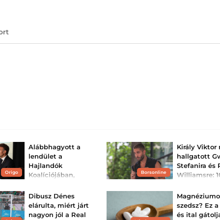
ort
Alábbhagyott a
Király Vikto
lendület a
hallgatott 
Hajlandók
Stefanira és 
Origo
Borsonline
Koalíciójában,
Williamsre: 1
bizonytalanná
később belát
válhat Ukrajna
igazuk ...
Dibusz Dénes
Magnéziumo
támogatása
Az énekes elárul
elárulta, miért járt
szedsz? Ez a 
változott az elmú
Keir Starmer lemondott,
nagyon jól a Real
és ital gátolj
évtizedekben.
Emmanuel Macron pedig