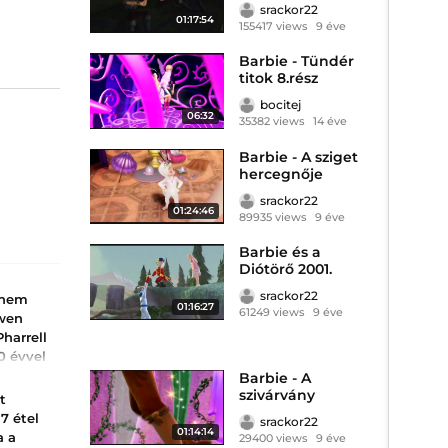
srackor22
01:17:54
155417 views
9 éve
Barbie - Tündér
titok 8.rész
bocitej
06:32
35382 views
14 éve
Barbie - A sziget
hercegnője
2007.
srackor22
01:24:46
89935 views
9 éve
Barbie és a
Diótörő 2001.
srackor22
r nem
01:16:27
61249 views
9 éve
Gwen
Pharrell
0 évvel
ta,
Barbie - A
szivárvány
t
varázsa 2007.
ta, miben
7 étel
srackor22
lt
01:14:14
a a
29400 views
9 éve