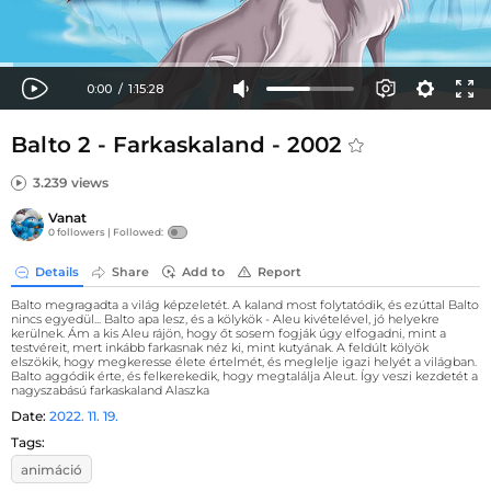
Balto 2 - Farkaskaland - 2002
3.239 views
Vanat
0 followers |
Followed:
Details
Share
Add to
Report
Balto megragadta a világ képzeletét. A kaland most folytatódik, és ezúttal Balto
nincs egyedül... Balto apa lesz, és a kölykök - Aleu kivételével, jó helyekre
kerülnek. Ám a kis Aleu rájön, hogy őt sosem fogják úgy elfogadni, mint a
testvéreit, mert inkább farkasnak néz ki, mint kutyának. A feldúlt kölyök
elszökik, hogy megkeresse élete értelmét, és meglelje igazi helyét a világban.
Balto aggódik érte, és felkerekedik, hogy megtalálja Aleut. Így veszi kezdetét a
nagyszabású farkaskaland Alaszka
Date:
2022. 11. 19.
Tags:
animáció