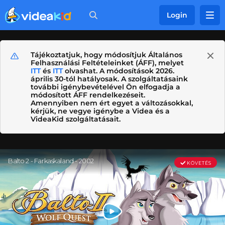
Login
Tájékoztatjuk, hogy módosítjuk Általános
Felhasználási Feltételeinket (ÁFF), melyet
ITT
és
ITT
olvashat. A módosítások 2026.
április 30-tól hatályosak. A szolgáltatásaink
további igénybevételével Ön elfogadja a
módosított ÁFF rendelkezéseit.
Amennyiben nem ért egyet a változásokkal,
kérjük, ne vegye igénybe a Videa és a
VideaKid szolgáltatásait.