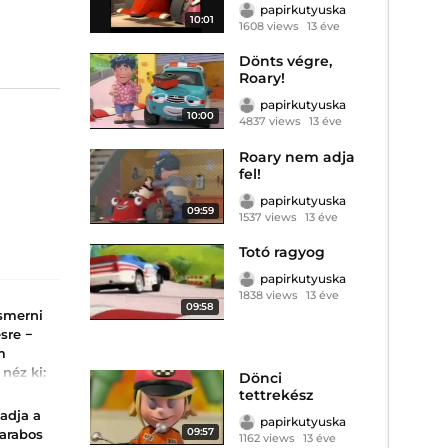
papirkutyuska
10:01
1608 views
13 éve
Dönts végre,
Roary!
papirkutyuska
10:00
4837 views
13 éve
Roary nem adja
fel!
papirkutyuska
09:59
1537 views
13 éve
Totó ragyog
papirkutyuska
1838 views
13 éve
09:58
ismerni
sre −
m
 néz ki:
Dönci
tettrekész
b fej
 adja a
papirkutyuska
mott
09:57
darabos
1162 views
13 éve