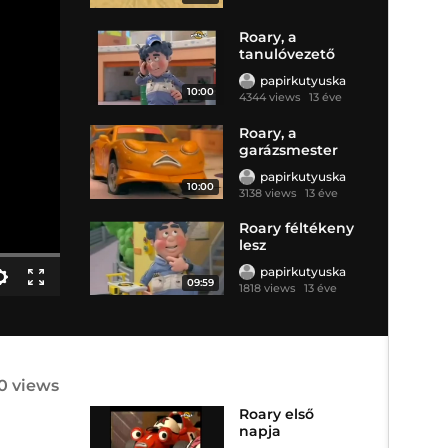
Roary, a
tanulóvezető
papirkutyuska
10:00
4344 views
13 éve
Roary, a
garázsmester
papirkutyuska
10:00
3138 views
13 éve
Roary féltékeny
lesz
papirkutyuska
09:59
1818 views
13 éve
20 views
Roary első
napja