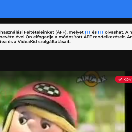
használási Feltételeinket (ÁFF), melyet
ITT
és
ITT
olvashat. A m
nybevételével Ön elfogadja a módosított ÁFF rendelkezéseit.
ea és a VideaKid szolgáltatásait.