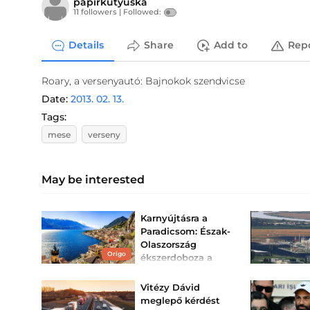
papirkutyuska
11 followers |
Followed:
Details
Share
Add to
Rep
Roary, a versenyautó: Bajnokok szendvicse
Date:
2013. 02. 13.
Tags:
mese
verseny
May be interested
Karnyújtásra a
Paradicsom: Észak-
Olaszország
Origo
ékszerdoboza a
Garda-tó, amit
neked is látnod kell
Vitézy Dávid
A Garda-tó felejthetetlen
meglepő kérdést
élményeket kínál