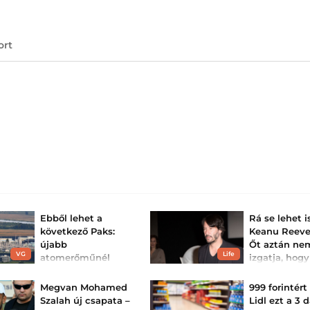
ort
Ebből lehet a
Rá se lehet 
következő Paks:
Keanu Reeve
újabb
Őt aztán ne
VG
Life
atomerőműnél
izgatja, hogy
számolnak a teljes
FOTÓ
leállítás
Hollywood legjob
Megvan Mohamed
999 forintért
színészén is nyo
forgatókönyvével –
Szalah új csapata –
Lidl ezt a 3 
hagyott az idő.
jön...