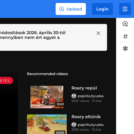
Upload
Login
ódosítások 2026. április 30-tól
 Amennyiben nem ért egyet a
Recommended videos
Roary repül
papirkutyuska
5247 views
13 éve
10:01
Roary eltűnik
papirkutyuska
2535 views
13 éve
09:59