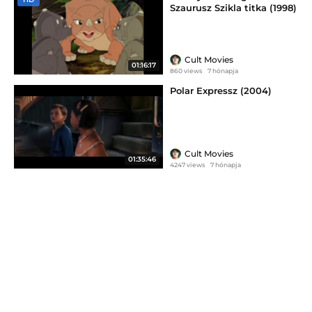
Szaurusz Szikla titka (1998)
Cult Movies
01:16:17
860 views
7 hónapja
Polar Expressz (2004)
Cult Movies
01:35:46
4247 views
7 hónapja