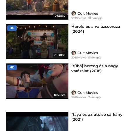
Cult Movies
01:25:17
5078 views
10 hónapja
Harold és a varázsceruza
HD
(2024)
Cult Movies
01:30:21
3065 views
5 hónapja
Bűbáj herceg és a nagy
HD
varázslat (2018)
Cult Movies
01:25:23
2780 views
7 hónapja
Raya és az utolsó sárkány
(2021)