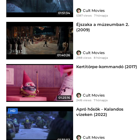
Cult Movies
01:51:34
5387 views
7 hónapja
Éjszaka a múzeumban 2.
(2009)
Cult Movies
01:40:26
2188 views
8 hónapja
Kertitörpe-kommandó (2017)
Cult Movies
01:25:16
2416 views
7 hónapja
Apró hősök - Kalandos
HD
vizeken (2022)
Cult Movies
01:35:02