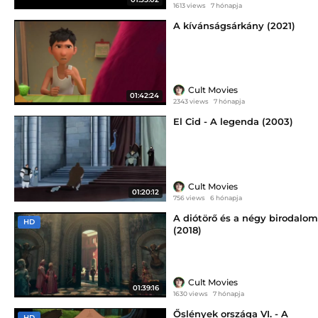
1613 views
7 hónapja
A kívánságsárkány (2021)
Cult Movies
01:42:24
2343 views
7 hónapja
El Cid - A legenda (2003)
Cult Movies
01:20:12
756 views
6 hónapja
A diótörő és a négy birodalom
HD
(2018)
Cult Movies
01:39:16
1630 views
7 hónapja
Őslények országa VI. - A
HD