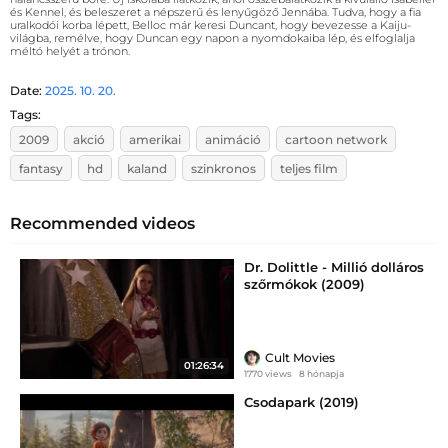
és Kennel, és beleszeret a népszerű és lenyűgöző Jennába. Tudva, hogy a fia
uralkodói korba lépett, Belloc már keresi Duncant, hogy bevezesse a Kaiju-
világba, remélve, hogy Duncan egy napon a nyomdokaiba lép, és elfoglalja
méltó helyét a trónon.
Date:
2025. 10. 20.
Tags:
2009
akció
amerikai
animáció
cartoon network
fantasy
hd
kaland
szinkronos
teljes film
Recommended videos
Dr. Dolittle - Millió dolláros
szőrmókok (2009)
Cult Movies
01:26:34
1770 views
8 hónapja
Csodapark (2019)