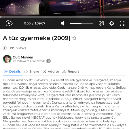
A tűz gyermeke (2009)
999 views
Cult Movies
161 followers |
Followed:
Details
Share
Add to
Report
Duncan Rosenblatt 16 éves fiú, aki elvált szülők gyermeke. Margaret, az anya
tipikus külvárosi, pálya szélén szurkoló mama, Belloc az apa viszont különös
teremtés: 120 láb magas tűzokádó, Godzilla-szerű lény, más néven Kaiju. Belloc,
a Kaijuk uralkodója, és amikor 16 évvel ezelőtt háború tört ki az emberek és a
félelmetes szörnynek közt, Margarettel való kapcsolata jelentős pusztulástól
mentette meg mindkettejük táborát. A Kaiju eltűnt, Margaret kénytelen volt
egyedül felnevelni gyermekét Duncant, a körülményekhez képest szerető
környezetet biztosítva neki. Bár a Kaijuk eltűntek, a világ még mindig tart a
szörnyek visszatértétől, ezért a kormányzati titkosügynökség, a MEGTAF
védelmi programot működtet arra az esetre, ha az ellenség visszatérne. Egy
Blizt Barnes nevű MEGTAF ügynök küldetése, hogy rajta tartsa a szemét
Margareten és Duncanen. A középiskola önmagában is kemény hely, így
Duncan beilleszkedését nem könnyíti meg hirtrelen természetete és pikkelyes
narancsszerű bőre. Új iskolába iratkozik, ahol összebarátkozik a kívülálló Isabellel