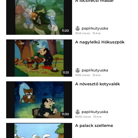
A locsifecsi madár
papirkutyuska
11:20
1945 views
13 éve
A nagylelkű Hókuszpók
papirkutyuska
11:31
1939 views
13 éve
A növesztő kotyvalék
papirkutyuska
11:30
8930 views
13 éve
A palack szelleme