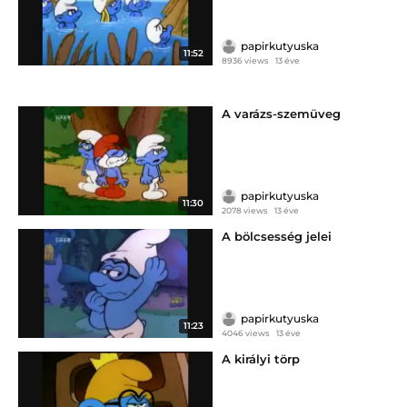
papirkutyuska
11:52
8936 views
13 éve
A varázs-szemüveg
papirkutyuska
11:30
2078 views
13 éve
A bölcsesség jelei
papirkutyuska
11:23
4046 views
13 éve
A királyi törp