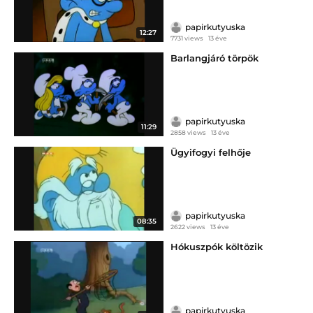
papirkutyuska
12:27
7731 views
13 éve
Barlangjáró törpök
papirkutyuska
11:29
2858 views
13 éve
Ügyifogyi felhője
papirkutyuska
08:35
2622 views
13 éve
Hókuszpók költözik
papirkutyuska