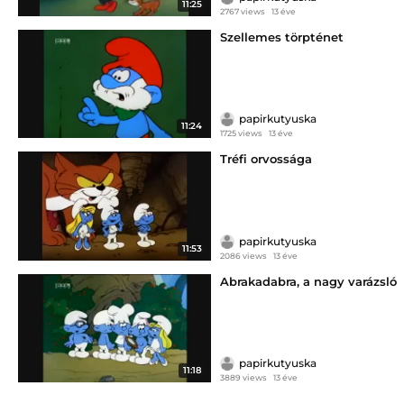
11:25
2767 views
13 éve
Szellemes törpténet
papirkutyuska
11:24
1725 views
13 éve
Tréfi orvossága
papirkutyuska
11:53
2086 views
13 éve
Abrakadabra, a nagy varázsló
papirkutyuska
11:18
3889 views
13 éve