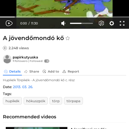
A jövendőmondó kő
2.248 views
papirkutyuska
11 followers |
Followed:
Details
Share
Add to
Report
Hupikék Törpikék - A jövendőmondó kő c. rész
Date:
2013. 03. 26.
Tags:
hupikék
hókuszpók
törp
törpapa
Recommended videos