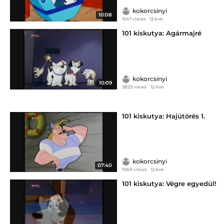
kokorcsinyi
10:08
1547 views
12 éve
101 kiskutya: Agármajré
kokorcsinyi
10:09
3823 views
12 éve
101 kiskutya: Hajütörés 1.
kokorcsinyi
07:40
1069 views
12 éve
101 kiskutya: Végre egyedül!