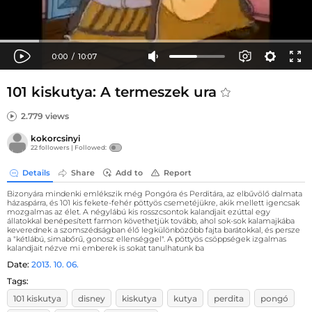
101 kiskutya: A termeszek ura
2.779 views
kokorcsinyi
22 followers |
Followed:
Details
Share
Add to
Report
Bizonyára mindenki emlékszik még Pongóra és Perditára, az elbűvölő dalmata
házaspárra, és 101 kis fekete-fehér pöttyös csemetéjükre, akik mellett igencsak
mozgalmas az élet. A négylábú kis rosszcsontok kalandjait ezúttal egy
állatokkal benépesített farmon követhetjük tovább, ahol sok-sok kalamajkába
keverednek a szomszédságban élő legkülönbözőbb fajta barátokkal, és persze
a "kétlábú, simabőrű, gonosz ellenséggel". A pöttyös csöppségek izgalmas
kalandjait nézve mi emberek is sokat tanulhatunk ba
Date:
2013. 10. 06.
Tags:
101 kiskutya
disney
kiskutya
kutya
perdita
pongó