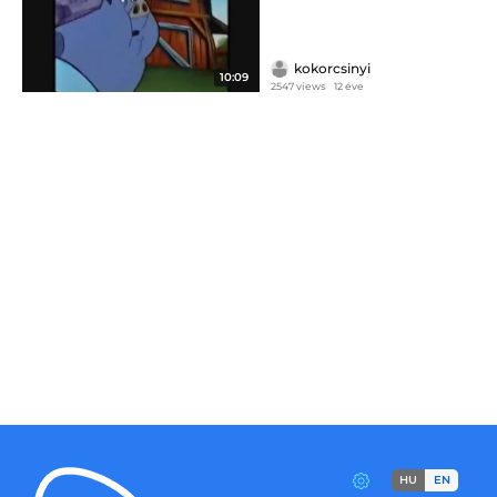
kokorcsinyi
10:09
2547 views
12 éve
HU
EN