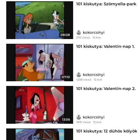
101 kiskutya: Szörnyella-park
kokorcsinyi
08:08
2112 views
12 éve
101 kiskutya: Valentin-nap 1.
kokorcsinyi
07:10
4318 views
12 éve
101 kiskutya: Valentin-nap 2.
kokorcsinyi
13:06
1819 views
12 éve
101 kiskutya: 12 dühös kölyök