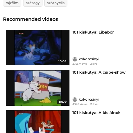
rajzfilm
százegy
szörnyella
Recommended videos
101 kiskutya: Libabőr
kokorcsinyi
10:08
3746 views
12 éve
101 kiskutya: A csibe-show
kokorcsinyi
10:09
4345 views
12 éve
101 kiskutya: A kis álnok