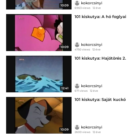
kokorcsinyi
10:09
6963 views
12 éve
101 kiskutya: A hó foglyai
kokorcsinyi
10:09
4750 views
12 éve
101 kiskutya: Hajótörés 2.
kokorcsinyi
12:41
671 views
12 éve
101 kiskutya: Saját kuckó
kokorcsinyi
10:09
2600 views
12 éve